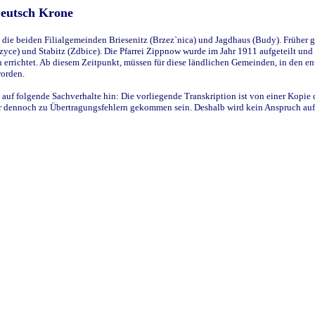
Deutsch Krone
ie beiden Filialgemeinden Briesenitz (Brzez`nica) und Jagdhaus (Budy). Früher g
yce) und Stabitz (Zdbice). Die Pfarrei Zippnow wurde im Jahr 1911 aufgeteilt und e
en errichtet. Ab diesem Zeitpunkt, müssen für diese ländlichen Gemeinden, in den
worden.
 auf folgende Sachverhalte hin: Die vorliegende Transkription ist von einer Kopie 
aber dennoch zu Übertragungsfehlern gekommen sein. Deshalb wird kein Anspruch auf 