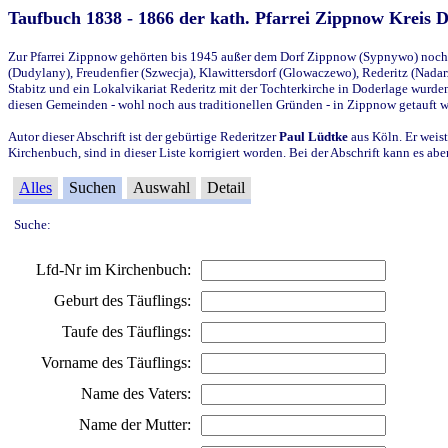
Taufbuch 1838 - 1866 der kath. Pfarrei Zippnow Kreis 
Zur Pfarrei Zippnow gehörten bis 1945 außer dem Dorf Zippnow (Sypnywo) noch d
(Dudylany), Freudenfier (Szwecja), Klawittersdorf (Glowaczewo), Rederitz (Nadarz
Stabitz und ein Lokalvikariat Rederitz mit der Tochterkirche in Doderlage wurd
diesen Gemeinden - wohl noch aus traditionellen Gründen - in Zippnow getauft 
Autor dieser Abschrift ist der gebürtige Rederitzer
Paul Lüdtke
aus Köln. Er weist
Kirchenbuch, sind in dieser Liste korrigiert worden. Bei der Abschrift kann es 
Alles
Suchen
Auswahl
Detail
Suche:
Lfd-Nr im Kirchenbuch:
Geburt des Täuflings:
Taufe des Täuflings:
Vorname des Täuflings:
Name des Vaters:
Name der Mutter: