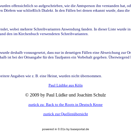
den offensichtlich so aufgeschrieben, wie die Amtsperson ihn verstanden hat, ode
n Dörfern war schließlich Dialekt. In den Fällen bei denen erkannt wurde, dass di
t, wobei mehrere Schreibvarianten Anwendung fanden. In dieser Liste wurde in de
n und den im Kirchenbuch verwendeten Schreibvarianten.
wurde deshalb vorausgesetzt, dass nur in derartigen Fällen eine Abweichung zur O
eshalb ist bei der Ortsangabe für den Taufpaten ein Vorbehalt gegeben. Überwiegen
weitere Angaben wie z. B. eine Heirat, wurden nicht übernommen.
Paul Lüdtke aus Köln
© 2009 by Paul Lüdke und Joachim Schulz
zurück zu: Back to the Roots in Deutsch Krone
zurück zur Quellenübersicht
powered in 0.01s by baseportal.de