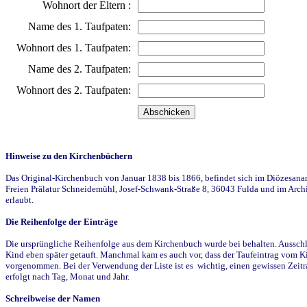
Wohnort der Eltern :
Name des 1. Taufpaten:
Wohnort des 1. Taufpaten:
Name des 2. Taufpaten:
Wohnort des 2. Taufpaten:
Hinweise zu den Kirchenbüchern
Das Original-Kirchenbuch von Januar 1838 bis 1866, befindet sich im Diözesanarch
Freien Prälatur Schneidemühl, Josef-Schwank-Straße 8, 36043 Fulda und im Archi
erlaubt.
Die Reihenfolge der Einträge
Die ursprüngliche Reihenfolge aus dem Kirchenbuch wurde bei behalten. Ausschla
Kind eben später getauft. Manchmal kam es auch vor, dass der Taufeintrag vom Ki
vorgenommen. Bei der Verwendung der Liste ist es wichtig, einen gewissen Zeit
erfolgt nach Tag, Monat und Jahr.
Schreibweise der Namen