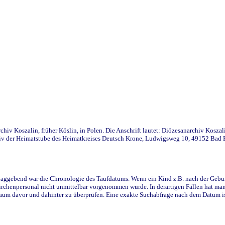
iv Koszalin, früher Köslin, in Polen. Die Anschrift lautet: Diözesanarchiv Koszal
v der Heimatstube des Heimatkreises Deutsch Krone, Ludwigsweg 10, 49152 Bad Ess
ggebend war die Chronologie des Taufdatums. Wenn ein Kind z.B. nach der Geburt 
rchenpersonal nicht unmittelbar vorgenommen wurde. In derartigen Fällen hat man d
raum davor und dahinter zu überprüfen. Eine exakte Suchabfrage nach dem Datum i