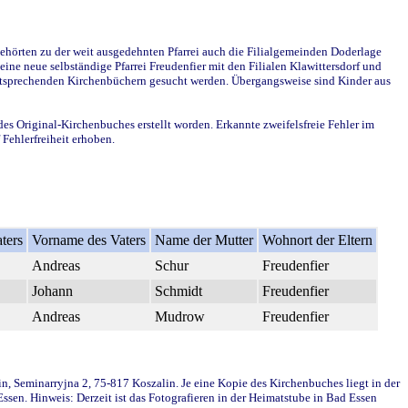
ehörten zu der weit ausgedehnten Pfarrei auch die Filialgemeinden Doderlage
ine neue selbständige Pfarrei Freudenfier mit den Filialen Klawittersdorf und
 entsprechenden Kirchenbüchern gesucht werden. Übergangsweise sind Kinder aus
des Original-Kirchenbuches erstellt worden. Erkannte zweifelsfreie Fehler im
Fehlerfreiheit erhoben.
ters
Vorname des Vaters
Name der Mutter
Wohnort der Eltern
Andreas
Schur
Freudenfier
Johann
Schmidt
Freudenfier
Andreas
Mudrow
Freudenfier
in, Seminarryjna 2, 75-817 Koszalin. Je eine Kopie des Kirchenbuches liegt in der
en. Hinweis: Derzeit ist das Fotografieren in der Heimatstube in Bad Essen