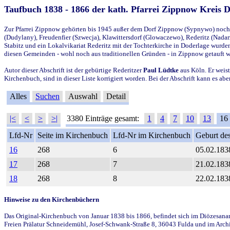
Taufbuch 1838 - 1866 der kath. Pfarrei Zippnow Kreis 
Zur Pfarrei Zippnow gehörten bis 1945 außer dem Dorf Zippnow (Sypnywo) noch d
(Dudylany), Freudenfier (Szwecja), Klawittersdorf (Glowaczewo), Rederitz (Nadarz
Stabitz und ein Lokalvikariat Rederitz mit der Tochterkirche in Doderlage wurd
diesen Gemeinden - wohl noch aus traditionellen Gründen - in Zippnow getauft 
Autor dieser Abschrift ist der gebürtige Rederitzer
Paul Lüdtke
aus Köln. Er weist
Kirchenbuch, sind in dieser Liste korrigiert worden. Bei der Abschrift kann es 
Alles
Suchen
Auswahl
Detail
|<
<
>
>|
3380 Einträge gesamt:
1
4
7
10
13
16
Lfd-Nr
Seite im Kirchenbuch
Lfd-Nr im Kirchenbuch
Geburt des
16
268
6
05.02.183
17
268
7
21.02.183
18
268
8
22.02.183
Hinweise zu den Kirchenbüchern
Das Original-Kirchenbuch von Januar 1838 bis 1866, befindet sich im Diözesanarch
Freien Prälatur Schneidemühl, Josef-Schwank-Straße 8, 36043 Fulda und im Archi