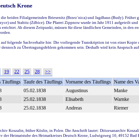
Deutsch Krone
ie beiden Filialgemeinden Briesenitz (Brzez`nica) und Jagdhaus (Budy). Früher g
yce) und Stabitz (Zdbice). Die Pfarrei Zippnow wurde im Jahr 1911 aufgeteilt und e
en errichtet. Ab diesem Zeitpunkt, müssen für diese ländlichen Gemeinden, in den
worden.
 auf folgende Sachverhalte hin: Die vorliegende Transkription ist von einer Kopie 
aber dennoch zu Übertragungsfehlern gekommen sein. Deshalb wird kein Anspruch auf 
19
22
25
28
>>
 Täuflings
Taufe des Täuflings
Vorname des Täuflings
Name des Va
8
05.02.1838
Augustinus
Manke
8
25.02.1838
Elisabeth
Warnke
8
25.02.1838
Andreas
Riemer
iv Koszalin, früher Köslin, in Polen. Die Anschrift lautet: Diözesanarchiv Koszal
v der Heimatstube des Heimatkreises Deutsch Krone, Ludwigsweg 10, 49152 Bad Ess