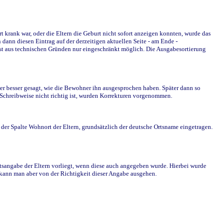
krank war, oder die Eltern die Geburt nicht sofort anzeigen konnten, wurde das
ann diesen Eintrag auf der derzeitigen aktuellen Seite - am Ende -
st aus technischen Gründen nur eingeschränkt möglich. Die Ausgabesortierung
r besser gesagt, wie die Bewohner ihn ausgesprochen haben. Später dann so
e Schreibweise nicht richtig ist, wurden Korrekturen vorgenommen.
r Spalte Wohnort der Eltern, grundsätzlich der deutsche Ortsname eingetragen.
rtsangabe der Eltern vorliegt, wenn diese auch angegeben wurde. Hierbei wurde
d kann man aber von der Richtigkeit dieser Angabe ausgehen.