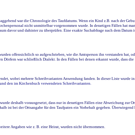
ggebend war die Chronologie des Taufdatums. Wenn ein Kind z.B. nach der Geburt 
rchenpersonal nicht unmittelbar vorgenommen wurde. In derartigen Fällen hat man d
raum davor und dahinter zu überprüfen. Eine exakte Suchabfrage nach dem Datum i
den offensichtlich so aufgeschrieben, wie die Amtsperson ihn verstanden hat, ode
n Dörfern war schließlich Dialekt. In den Fällen bei denen erkannt wurde, dass di
t, wobei mehrere Schreibvarianten Anwendung fanden. In dieser Liste wurde in de
n und den im Kirchenbuch verwendeten Schreibvarianten.
wurde deshalb vorausgesetzt, dass nur in derartigen Fällen eine Abweichung zur O
eshalb ist bei der Ortsangabe für den Taufpaten ein Vorbehalt gegeben. Überwiegen
weitere Angaben wie z. B. eine Heirat, wurden nicht übernommen.