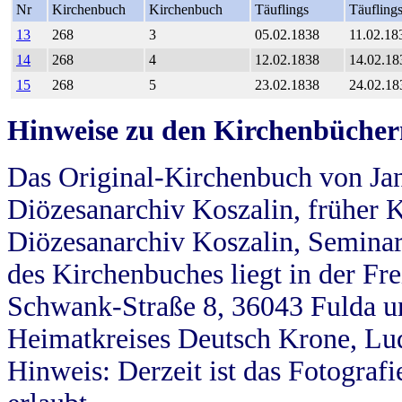
Nr
Kirchenbuch
Kirchenbuch
Täuflings
Täufling
13
268
3
05.02.1838
11.02.18
14
268
4
12.02.1838
14.02.18
15
268
5
23.02.1838
24.02.18
Hinweise zu den Kirchenbücher
Das Original-Kirchenbuch von Jan
Diözesanarchiv Koszalin, früher Kö
Diözesanarchiv Koszalin, Seminar
des Kirchenbuches liegt in der Fr
Schwank-Straße 8, 36043 Fulda u
Heimatkreises Deutsch Krone, Lu
Hinweis: Derzeit ist das Fotograf