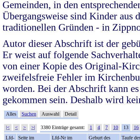
Gemeinden, in den entsprechende
Übergangsweise sind Kinder aus 
traditionellen Gründen - in Zippn
Autor dieser Abschrift ist der geb
Er weist auf folgende Sachverhalte
von einer Kopie des Original-Kirc
zweifelsfreie Fehler im Kirchenbuc
worden. Bei der Abschrift kann e
gekommen sein. Deshalb wird kein
Alles
Suchen
Auswahl
Detail
|<
<
>
>|
3380 Einträge gesamt:
1
4
7
10
13
16
Lfd-
Seite im
Lfd-Nr im
Geburt des
Taufe de