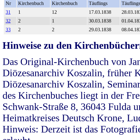
Nr
Kirchenbuch
Kirchenbuch
Täuflings
Täufling
31
1
12
17.03.1838
28.03.18
32
2
1
30.03.1838
01.04.18
33
2
2
29.03.1838
08.04.18
Hinweise zu den Kirchenbücher
Das Original-Kirchenbuch von Jan
Diözesanarchiv Koszalin, früher Kö
Diözesanarchiv Koszalin, Seminar
des Kirchenbuches liegt in der Fr
Schwank-Straße 8, 36043 Fulda u
Heimatkreises Deutsch Krone, Lu
Hinweis: Derzeit ist das Fotograf