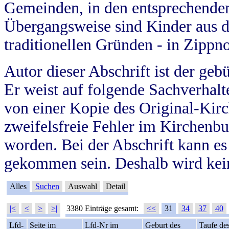
Gemeinden, in den entsprechende
Übergangsweise sind Kinder aus 
traditionellen Gründen - in Zippn
Autor dieser Abschrift ist der geb
Er weist auf folgende Sachverhalte
von einer Kopie des Original-Kirc
zweifelsfreie Fehler im Kirchenbuc
worden. Bei der Abschrift kann e
gekommen sein. Deshalb wird kein
Alles
Suchen
Auswahl
Detail
|<
<
>
>|
3380 Einträge gesamt:
<<
31
34
37
40
Lfd-
Seite im
Lfd-Nr im
Geburt des
Taufe de