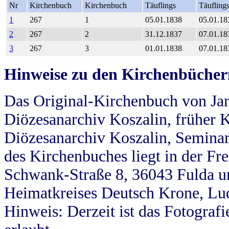
Nr
Kirchenbuch
Kirchenbuch
Täuflings
Täufling
1
267
1
05.01.1838
05.01.18
2
267
2
31.12.1837
07.01.18
3
267
3
01.01.1838
07.01.18
Hinweise zu den Kirchenbücher
Das Original-Kirchenbuch von Jan
Diözesanarchiv Koszalin, früher Kö
Diözesanarchiv Koszalin, Seminar
des Kirchenbuches liegt in der Fr
Schwank-Straße 8, 36043 Fulda u
Heimatkreises Deutsch Krone, Lu
Hinweis: Derzeit ist das Fotograf