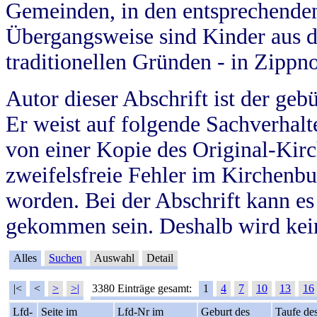
Gemeinden, in den entsprechende
Übergangsweise sind Kinder aus 
traditionellen Gründen - in Zippn
Autor dieser Abschrift ist der geb
Er weist auf folgende Sachverhalte
von einer Kopie des Original-Kirc
zweifelsfreie Fehler im Kirchenbuc
worden. Bei der Abschrift kann e
gekommen sein. Deshalb wird kein
Alles
Suchen
Auswahl
Detail
|<
<
>
>|
3380 Einträge gesamt:
1
4
7
10
13
16
Lfd-
Seite im
Lfd-Nr im
Geburt des
Taufe de