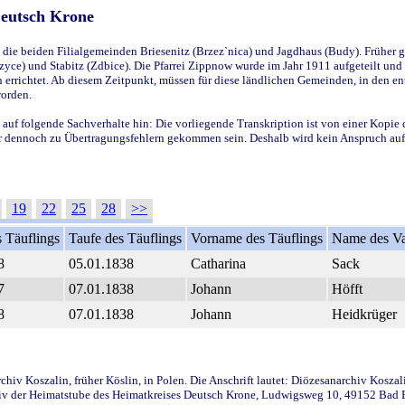
Deutsch Krone
ie beiden Filialgemeinden Briesenitz (Brzez`nica) und Jagdhaus (Budy). Früher g
yce) und Stabitz (Zdbice). Die Pfarrei Zippnow wurde im Jahr 1911 aufgeteilt und e
en errichtet. Ab diesem Zeitpunkt, müssen für diese ländlichen Gemeinden, in den
worden.
 auf folgende Sachverhalte hin: Die vorliegende Transkription ist von einer Kopie 
aber dennoch zu Übertragungsfehlern gekommen sein. Deshalb wird kein Anspruch auf 
19
22
25
28
>>
 Täuflings
Taufe des Täuflings
Vorname des Täuflings
Name des Va
8
05.01.1838
Catharina
Sack
7
07.01.1838
Johann
Höfft
8
07.01.1838
Johann
Heidkrüger
iv Koszalin, früher Köslin, in Polen. Die Anschrift lautet: Diözesanarchiv Koszal
v der Heimatstube des Heimatkreises Deutsch Krone, Ludwigsweg 10, 49152 Bad Ess