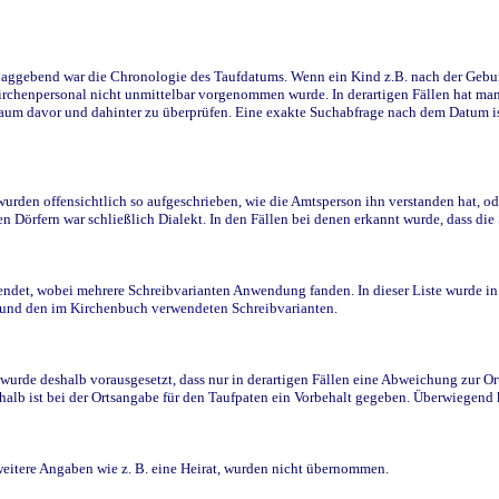
ggebend war die Chronologie des Taufdatums. Wenn ein Kind z.B. nach der Geburt 
rchenpersonal nicht unmittelbar vorgenommen wurde. In derartigen Fällen hat man d
raum davor und dahinter zu überprüfen. Eine exakte Suchabfrage nach dem Datum i
den offensichtlich so aufgeschrieben, wie die Amtsperson ihn verstanden hat, ode
n Dörfern war schließlich Dialekt. In den Fällen bei denen erkannt wurde, dass di
t, wobei mehrere Schreibvarianten Anwendung fanden. In dieser Liste wurde in de
n und den im Kirchenbuch verwendeten Schreibvarianten.
wurde deshalb vorausgesetzt, dass nur in derartigen Fällen eine Abweichung zur O
eshalb ist bei der Ortsangabe für den Taufpaten ein Vorbehalt gegeben. Überwiegen
weitere Angaben wie z. B. eine Heirat, wurden nicht übernommen.