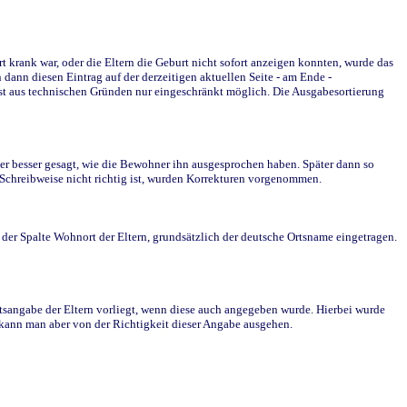
krank war, oder die Eltern die Geburt nicht sofort anzeigen konnten, wurde das
ann diesen Eintrag auf der derzeitigen aktuellen Seite - am Ende -
st aus technischen Gründen nur eingeschränkt möglich. Die Ausgabesortierung
r besser gesagt, wie die Bewohner ihn ausgesprochen haben. Später dann so
e Schreibweise nicht richtig ist, wurden Korrekturen vorgenommen.
r Spalte Wohnort der Eltern, grundsätzlich der deutsche Ortsname eingetragen.
rtsangabe der Eltern vorliegt, wenn diese auch angegeben wurde. Hierbei wurde
d kann man aber von der Richtigkeit dieser Angabe ausgehen.