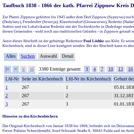
Taufbuch 1838 - 1866 der kath. Pfarrei Zippnow Kreis 
Zur Pfarrei Zippnow gehörten bis 1945 außer dem Dorf Zippnow (Sypnywo) noch d
(Dudylany), Freudenfier (Szwecja), Klawittersdorf (Glowaczewo), Rederitz (Nadarz
Stabitz und ein Lokalvikariat Rederitz mit der Tochterkirche in Doderlage wurd
diesen Gemeinden - wohl noch aus traditionellen Gründen - in Zippnow getauft 
Autor dieser Abschrift ist der gebürtige Rederitzer
Paul Lüdtke
aus Köln. Er weist
Kirchenbuch, sind in dieser Liste korrigiert worden. Bei der Abschrift kann es 
Alles
Suchen
Auswahl
Detail
|<
<
>
>|
3380 Einträge gesamt:
1
4
7
10
13
16
Lfd-Nr
Seite im Kirchenbuch
Lfd-Nr im Kirchenbuch
Geburt des
1
267
1
05.01.183
2
267
2
31.12.183
3
267
3
01.01.183
Hinweise zu den Kirchenbüchern
Das Original-Kirchenbuch von Januar 1838 bis 1866, befindet sich im Diözesanarch
Freien Prälatur Schneidemühl, Josef-Schwank-Straße 8, 36043 Fulda und im Archi