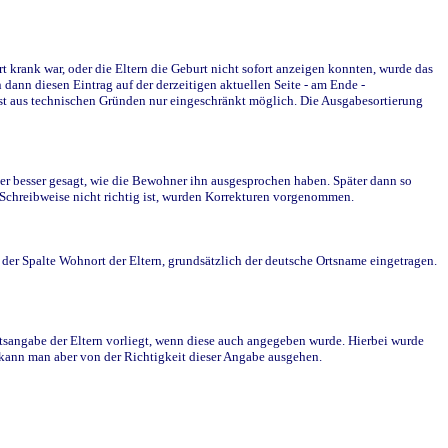
krank war, oder die Eltern die Geburt nicht sofort anzeigen konnten, wurde das
ann diesen Eintrag auf der derzeitigen aktuellen Seite - am Ende -
st aus technischen Gründen nur eingeschränkt möglich. Die Ausgabesortierung
r besser gesagt, wie die Bewohner ihn ausgesprochen haben. Später dann so
e Schreibweise nicht richtig ist, wurden Korrekturen vorgenommen.
r Spalte Wohnort der Eltern, grundsätzlich der deutsche Ortsname eingetragen.
rtsangabe der Eltern vorliegt, wenn diese auch angegeben wurde. Hierbei wurde
d kann man aber von der Richtigkeit dieser Angabe ausgehen.