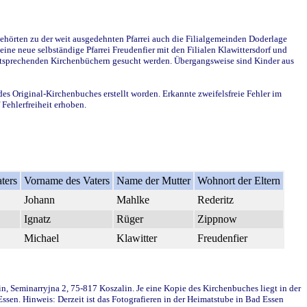
ehörten zu der weit ausgedehnten Pfarrei auch die Filialgemeinden Doderlage
ine neue selbständige Pfarrei Freudenfier mit den Filialen Klawittersdorf und
 entsprechenden Kirchenbüchern gesucht werden. Übergangsweise sind Kinder aus
des Original-Kirchenbuches erstellt worden. Erkannte zweifelsfreie Fehler im
Fehlerfreiheit erhoben.
ters
Vorname des Vaters
Name der Mutter
Wohnort der Eltern
Johann
Mahlke
Rederitz
Ignatz
Rüger
Zippnow
Michael
Klawitter
Freudenfier
in, Seminarryjna 2, 75-817 Koszalin. Je eine Kopie des Kirchenbuches liegt in der
en. Hinweis: Derzeit ist das Fotografieren in der Heimatstube in Bad Essen