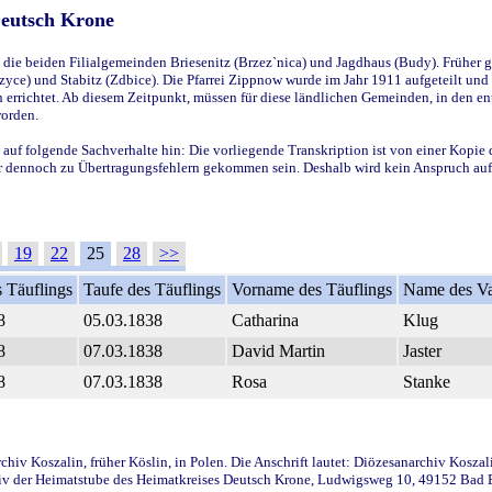
Deutsch Krone
ie beiden Filialgemeinden Briesenitz (Brzez`nica) und Jagdhaus (Budy). Früher g
yce) und Stabitz (Zdbice). Die Pfarrei Zippnow wurde im Jahr 1911 aufgeteilt und e
en errichtet. Ab diesem Zeitpunkt, müssen für diese ländlichen Gemeinden, in den
worden.
 auf folgende Sachverhalte hin: Die vorliegende Transkription ist von einer Kopie 
aber dennoch zu Übertragungsfehlern gekommen sein. Deshalb wird kein Anspruch auf 
19
22
25
28
>>
 Täuflings
Taufe des Täuflings
Vorname des Täuflings
Name des Va
8
05.03.1838
Catharina
Klug
8
07.03.1838
David Martin
Jaster
8
07.03.1838
Rosa
Stanke
iv Koszalin, früher Köslin, in Polen. Die Anschrift lautet: Diözesanarchiv Koszal
v der Heimatstube des Heimatkreises Deutsch Krone, Ludwigsweg 10, 49152 Bad Ess