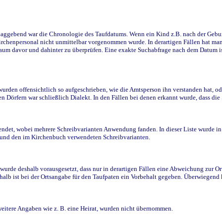
ggebend war die Chronologie des Taufdatums. Wenn ein Kind z.B. nach der Geburt 
rchenpersonal nicht unmittelbar vorgenommen wurde. In derartigen Fällen hat man d
raum davor und dahinter zu überprüfen. Eine exakte Suchabfrage nach dem Datum i
den offensichtlich so aufgeschrieben, wie die Amtsperson ihn verstanden hat, ode
n Dörfern war schließlich Dialekt. In den Fällen bei denen erkannt wurde, dass di
t, wobei mehrere Schreibvarianten Anwendung fanden. In dieser Liste wurde in de
n und den im Kirchenbuch verwendeten Schreibvarianten.
wurde deshalb vorausgesetzt, dass nur in derartigen Fällen eine Abweichung zur O
eshalb ist bei der Ortsangabe für den Taufpaten ein Vorbehalt gegeben. Überwiegen
weitere Angaben wie z. B. eine Heirat, wurden nicht übernommen.