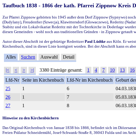
Taufbuch 1838 - 1866 der kath. Pfarrei Zippnow Kreis 
Zur Pfarrei Zippnow gehörten bis 1945 außer dem Dorf Zippnow (Sypnywo) noch d
(Dudylany), Freudenfier (Szwecja), Klawittersdorf (Glowaczewo), Rederitz (Nadarz
Stabitz und ein Lokalvikariat Rederitz mit der Tochterkirche in Doderlage wurd
diesen Gemeinden - wohl noch aus traditionellen Gründen - in Zippnow getauft 
Autor dieser Abschrift ist der gebürtige Rederitzer
Paul Lüdtke
aus Köln. Er weist
Kirchenbuch, sind in dieser Liste korrigiert worden. Bei der Abschrift kann es 
Alles
Suchen
Auswahl
Detail
|<
<
>
>|
3380 Einträge gesamt:
1
4
7
10
13
16
Lfd-Nr
Seite im Kirchenbuch
Lfd-Nr im Kirchenbuch
Geburt des
25
1
6
04.03.183
26
1
7
05.03.183
27
1
8
06.03.183
Hinweise zu den Kirchenbüchern
Das Original-Kirchenbuch von Januar 1838 bis 1866, befindet sich im Diözesanarch
Freien Prälatur Schneidemühl, Josef-Schwank-Straße 8, 36043 Fulda und im Archi