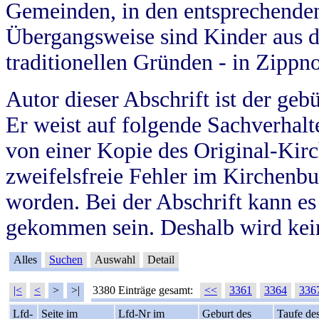
Gemeinden, in den entsprechende
Übergangsweise sind Kinder aus 
traditionellen Gründen - in Zippn
Autor dieser Abschrift ist der geb
Er weist auf folgende Sachverhalte
von einer Kopie des Original-Kirc
zweifelsfreie Fehler im Kirchenbuc
worden. Bei der Abschrift kann e
gekommen sein. Deshalb wird kein
Alles
Suchen
Auswahl
Detail
|<
<
>
>|
3380 Einträge gesamt:
<<
3361
3364
336
Lfd-
Seite im
Lfd-Nr im
Geburt des
Taufe de