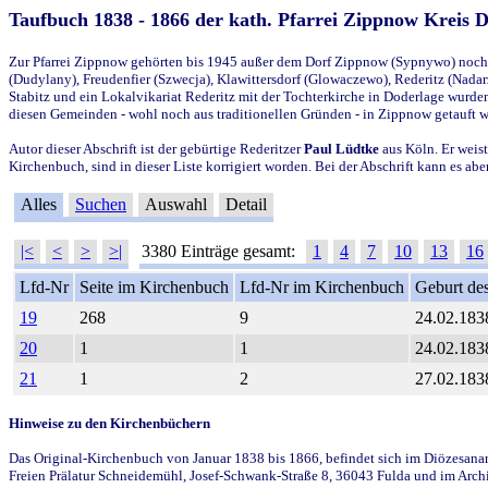
Taufbuch 1838 - 1866 der kath. Pfarrei Zippnow Kreis 
Zur Pfarrei Zippnow gehörten bis 1945 außer dem Dorf Zippnow (Sypnywo) noch d
(Dudylany), Freudenfier (Szwecja), Klawittersdorf (Glowaczewo), Rederitz (Nadarz
Stabitz und ein Lokalvikariat Rederitz mit der Tochterkirche in Doderlage wurd
diesen Gemeinden - wohl noch aus traditionellen Gründen - in Zippnow getauft 
Autor dieser Abschrift ist der gebürtige Rederitzer
Paul Lüdtke
aus Köln. Er weist
Kirchenbuch, sind in dieser Liste korrigiert worden. Bei der Abschrift kann es 
Alles
Suchen
Auswahl
Detail
|<
<
>
>|
3380 Einträge gesamt:
1
4
7
10
13
16
Lfd-Nr
Seite im Kirchenbuch
Lfd-Nr im Kirchenbuch
Geburt des
19
268
9
24.02.183
20
1
1
24.02.183
21
1
2
27.02.183
Hinweise zu den Kirchenbüchern
Das Original-Kirchenbuch von Januar 1838 bis 1866, befindet sich im Diözesanarch
Freien Prälatur Schneidemühl, Josef-Schwank-Straße 8, 36043 Fulda und im Archi