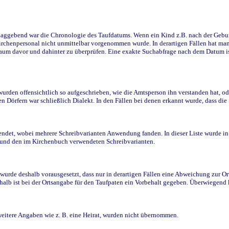
ggebend war die Chronologie des Taufdatums. Wenn ein Kind z.B. nach der Geburt 
rchenpersonal nicht unmittelbar vorgenommen wurde. In derartigen Fällen hat man d
raum davor und dahinter zu überprüfen. Eine exakte Suchabfrage nach dem Datum i
den offensichtlich so aufgeschrieben, wie die Amtsperson ihn verstanden hat, ode
n Dörfern war schließlich Dialekt. In den Fällen bei denen erkannt wurde, dass di
t, wobei mehrere Schreibvarianten Anwendung fanden. In dieser Liste wurde in de
n und den im Kirchenbuch verwendeten Schreibvarianten.
wurde deshalb vorausgesetzt, dass nur in derartigen Fällen eine Abweichung zur O
eshalb ist bei der Ortsangabe für den Taufpaten ein Vorbehalt gegeben. Überwiegen
weitere Angaben wie z. B. eine Heirat, wurden nicht übernommen.