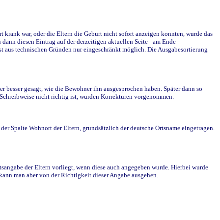
krank war, oder die Eltern die Geburt nicht sofort anzeigen konnten, wurde das
ann diesen Eintrag auf der derzeitigen aktuellen Seite - am Ende -
st aus technischen Gründen nur eingeschränkt möglich. Die Ausgabesortierung
r besser gesagt, wie die Bewohner ihn ausgesprochen haben. Später dann so
e Schreibweise nicht richtig ist, wurden Korrekturen vorgenommen.
r Spalte Wohnort der Eltern, grundsätzlich der deutsche Ortsname eingetragen.
rtsangabe der Eltern vorliegt, wenn diese auch angegeben wurde. Hierbei wurde
d kann man aber von der Richtigkeit dieser Angabe ausgehen.