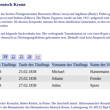
Deutsch Krone
ie beiden Filialgemeinden Briesenitz (Brzez`nica) und Jagdhaus (Budy). Früher g
yce) und Stabitz (Zdbice). Die Pfarrei Zippnow wurde im Jahr 1911 aufgeteilt und e
en errichtet. Ab diesem Zeitpunkt, müssen für diese ländlichen Gemeinden, in den
worden.
 auf folgende Sachverhalte hin: Die vorliegende Transkription ist von einer Kopie 
aber dennoch zu Übertragungsfehlern gekommen sein. Deshalb wird kein Anspruch auf 
19
22
25
28
>>
 Täuflings
Taufe des Täuflings
Vorname des Täuflings
Name des Va
8
25.02.1838
Michael
Hannemann
8
25.02.1838
Johann
Fenske
8
27.02.1838
Julius
Spors
iv Koszalin, früher Köslin, in Polen. Die Anschrift lautet: Diözesanarchiv Koszal
v der Heimatstube des Heimatkreises Deutsch Krone, Ludwigsweg 10, 49152 Bad Ess