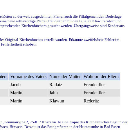
ehörten zu der weit ausgedehnten Pfarrei auch die Filialgemeinden Doderlage
ine neue selbständige Pfarrei Freudenfier mit den Filialen Klawittersdorf und
 entsprechenden Kirchenbüchern gesucht werden. Übergangsweise sind Kinder aus
des Original-Kirchenbuches erstellt worden. Erkannte zweifelsfreie Fehler im
Fehlerfreiheit erhoben.
ters
Vorname des Vaters
Name der Mutter
Wohnort der Eltern
Jacob
Radatz
Freudenfier
Martin
Jahn
Freudenfier
Martin
Klawun
Rederitz
in, Seminarryjna 2, 75-817 Koszalin. Je eine Kopie des Kirchenbuches liegt in der
en. Hinweis: Derzeit ist das Fotografieren in der Heimatstube in Bad Essen