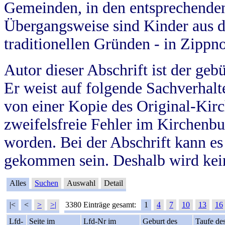
Gemeinden, in den entsprechende
Übergangsweise sind Kinder aus 
traditionellen Gründen - in Zippn
Autor dieser Abschrift ist der geb
Er weist auf folgende Sachverhalte
von einer Kopie des Original-Kirc
zweifelsfreie Fehler im Kirchenbuc
worden. Bei der Abschrift kann e
gekommen sein. Deshalb wird kein
Alles
Suchen
Auswahl
Detail
|<
<
>
>|
3380 Einträge gesamt:
1
4
7
10
13
16
Lfd-
Seite im
Lfd-Nr im
Geburt des
Taufe de