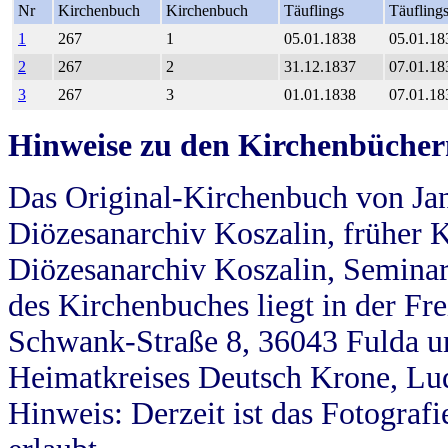
Nr
Kirchenbuch
Kirchenbuch
Täuflings
Täufling
1
267
1
05.01.1838
05.01.18
2
267
2
31.12.1837
07.01.18
3
267
3
01.01.1838
07.01.18
Hinweise zu den Kirchenbücher
Das Original-Kirchenbuch von Jan
Diözesanarchiv Koszalin, früher Kö
Diözesanarchiv Koszalin, Seminar
des Kirchenbuches liegt in der Fr
Schwank-Straße 8, 36043 Fulda u
Heimatkreises Deutsch Krone, Lu
Hinweis: Derzeit ist das Fotograf