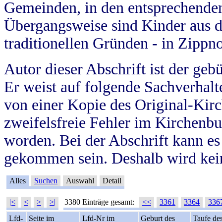
Gemeinden, in den entsprechende
Übergangsweise sind Kinder aus 
traditionellen Gründen - in Zippn
Autor dieser Abschrift ist der geb
Er weist auf folgende Sachverhalte
von einer Kopie des Original-Kirc
zweifelsfreie Fehler im Kirchenbuc
worden. Bei der Abschrift kann e
gekommen sein. Deshalb wird kein
Alles
Suchen
Auswahl
Detail
|<
<
>
>|
3380 Einträge gesamt:
<<
3361
3364
336
Lfd-
Seite im
Lfd-Nr im
Geburt des
Taufe de