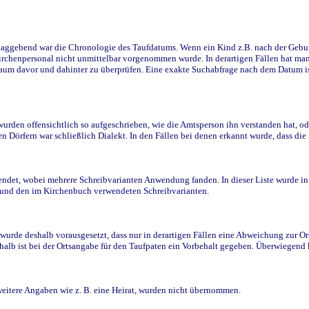
ggebend war die Chronologie des Taufdatums. Wenn ein Kind z.B. nach der Geburt 
rchenpersonal nicht unmittelbar vorgenommen wurde. In derartigen Fällen hat man d
raum davor und dahinter zu überprüfen. Eine exakte Suchabfrage nach dem Datum i
den offensichtlich so aufgeschrieben, wie die Amtsperson ihn verstanden hat, ode
n Dörfern war schließlich Dialekt. In den Fällen bei denen erkannt wurde, dass di
t, wobei mehrere Schreibvarianten Anwendung fanden. In dieser Liste wurde in de
n und den im Kirchenbuch verwendeten Schreibvarianten.
wurde deshalb vorausgesetzt, dass nur in derartigen Fällen eine Abweichung zur O
eshalb ist bei der Ortsangabe für den Taufpaten ein Vorbehalt gegeben. Überwiegen
weitere Angaben wie z. B. eine Heirat, wurden nicht übernommen.