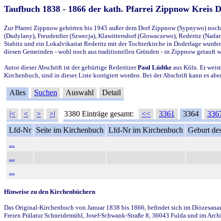
Taufbuch 1838 - 1866 der kath. Pfarrei Zippnow Kreis 
Zur Pfarrei Zippnow gehörten bis 1945 außer dem Dorf Zippnow (Sypnywo) noch d
(Dudylany), Freudenfier (Szwecja), Klawittersdorf (Glowaczewo), Rederitz (Nadarz
Stabitz und ein Lokalvikariat Rederitz mit der Tochterkirche in Doderlage wurd
diesen Gemeinden - wohl noch aus traditionellen Gründen - in Zippnow getauft 
Autor dieser Abschrift ist der gebürtige Rederitzer
Paul Lüdtke
aus Köln. Er weist
Kirchenbuch, sind in dieser Liste korrigiert worden. Bei der Abschrift kann es 
Alles
Suchen
Auswahl
Detail
|<
<
>
>|
3380 Einträge gesamt:
<<
3361
3364
336
Lfd-Nr
Seite im Kirchenbuch
Lfd-Nr im Kirchenbuch
Geburt des
...
...
...
Hinweise zu den Kirchenbüchern
Das Original-Kirchenbuch von Januar 1838 bis 1866, befindet sich im Diözesanarch
Freien Prälatur Schneidemühl, Josef-Schwank-Straße 8, 36043 Fulda und im Archi