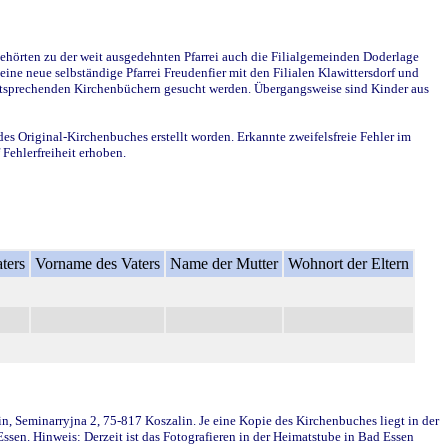
ehörten zu der weit ausgedehnten Pfarrei auch die Filialgemeinden Doderlage
ine neue selbständige Pfarrei Freudenfier mit den Filialen Klawittersdorf und
 entsprechenden Kirchenbüchern gesucht werden. Übergangsweise sind Kinder aus
des Original-Kirchenbuches erstellt worden. Erkannte zweifelsfreie Fehler im
Fehlerfreiheit erhoben.
ters
Vorname des Vaters
Name der Mutter
Wohnort der Eltern
in, Seminarryjna 2, 75-817 Koszalin. Je eine Kopie des Kirchenbuches liegt in der
en. Hinweis: Derzeit ist das Fotografieren in der Heimatstube in Bad Essen