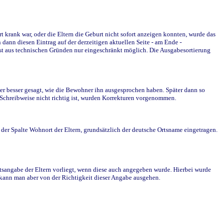
krank war, oder die Eltern die Geburt nicht sofort anzeigen konnten, wurde das
ann diesen Eintrag auf der derzeitigen aktuellen Seite - am Ende -
st aus technischen Gründen nur eingeschränkt möglich. Die Ausgabesortierung
r besser gesagt, wie die Bewohner ihn ausgesprochen haben. Später dann so
e Schreibweise nicht richtig ist, wurden Korrekturen vorgenommen.
r Spalte Wohnort der Eltern, grundsätzlich der deutsche Ortsname eingetragen.
rtsangabe der Eltern vorliegt, wenn diese auch angegeben wurde. Hierbei wurde
d kann man aber von der Richtigkeit dieser Angabe ausgehen.