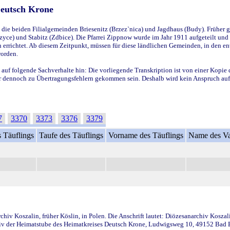
Deutsch Krone
ie beiden Filialgemeinden Briesenitz (Brzez`nica) und Jagdhaus (Budy). Früher g
yce) und Stabitz (Zdbice). Die Pfarrei Zippnow wurde im Jahr 1911 aufgeteilt und e
en errichtet. Ab diesem Zeitpunkt, müssen für diese ländlichen Gemeinden, in den
worden.
 auf folgende Sachverhalte hin: Die vorliegende Transkription ist von einer Kopie 
aber dennoch zu Übertragungsfehlern gekommen sein. Deshalb wird kein Anspruch auf 
7
3370
3373
3376
3379
 Täuflings
Taufe des Täuflings
Vorname des Täuflings
Name des Va
iv Koszalin, früher Köslin, in Polen. Die Anschrift lautet: Diözesanarchiv Koszal
v der Heimatstube des Heimatkreises Deutsch Krone, Ludwigsweg 10, 49152 Bad Ess