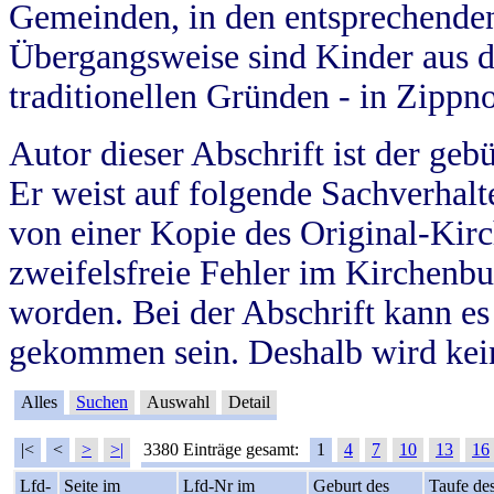
Gemeinden, in den entsprechende
Übergangsweise sind Kinder aus 
traditionellen Gründen - in Zippn
Autor dieser Abschrift ist der geb
Er weist auf folgende Sachverhalte
von einer Kopie des Original-Kirc
zweifelsfreie Fehler im Kirchenbuc
worden. Bei der Abschrift kann e
gekommen sein. Deshalb wird kein
Alles
Suchen
Auswahl
Detail
|<
<
>
>|
3380 Einträge gesamt:
1
4
7
10
13
16
Lfd-
Seite im
Lfd-Nr im
Geburt des
Taufe de