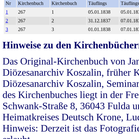
Nr
Kirchenbuch
Kirchenbuch
Täuflings
Täufling
1
267
1
05.01.1838
05.01.18
2
267
2
31.12.1837
07.01.18
3
267
3
01.01.1838
07.01.18
Hinweise zu den Kirchenbücher
Das Original-Kirchenbuch von Jan
Diözesanarchiv Koszalin, früher Kö
Diözesanarchiv Koszalin, Seminar
des Kirchenbuches liegt in der Fr
Schwank-Straße 8, 36043 Fulda u
Heimatkreises Deutsch Krone, Lu
Hinweis: Derzeit ist das Fotograf