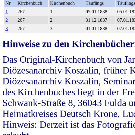
Nr
Kirchenbuch
Kirchenbuch
Täuflings
Täufling
1
267
1
05.01.1838
05.01.18
2
267
2
31.12.1837
07.01.18
3
267
3
01.01.1838
07.01.18
Hinweise zu den Kirchenbücher
Das Original-Kirchenbuch von Jan
Diözesanarchiv Koszalin, früher Kö
Diözesanarchiv Koszalin, Seminar
des Kirchenbuches liegt in der Fr
Schwank-Straße 8, 36043 Fulda u
Heimatkreises Deutsch Krone, Lu
Hinweis: Derzeit ist das Fotograf