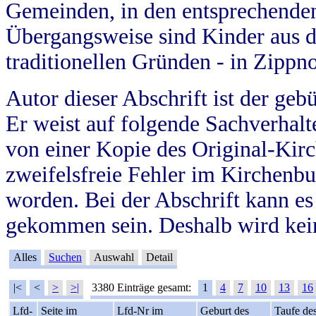
Gemeinden, in den entsprechende
Übergangsweise sind Kinder aus 
traditionellen Gründen - in Zippn
Autor dieser Abschrift ist der geb
Er weist auf folgende Sachverhalte
von einer Kopie des Original-Kirc
zweifelsfreie Fehler im Kirchenbuc
worden. Bei der Abschrift kann e
gekommen sein. Deshalb wird kein
Alles
Suchen
Auswahl
Detail
|<
<
>
>|
3380 Einträge gesamt:
1
4
7
10
13
16
Lfd-
Seite im
Lfd-Nr im
Geburt des
Taufe de