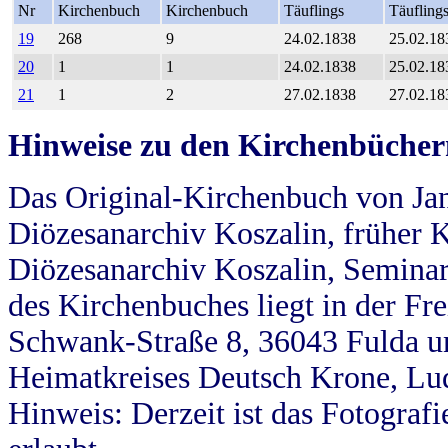
Nr
Kirchenbuch
Kirchenbuch
Täuflings
Täufling
19
268
9
24.02.1838
25.02.18
20
1
1
24.02.1838
25.02.18
21
1
2
27.02.1838
27.02.18
Hinweise zu den Kirchenbücher
Das Original-Kirchenbuch von Jan
Diözesanarchiv Koszalin, früher Kö
Diözesanarchiv Koszalin, Seminar
des Kirchenbuches liegt in der Fr
Schwank-Straße 8, 36043 Fulda u
Heimatkreises Deutsch Krone, Lu
Hinweis: Derzeit ist das Fotograf