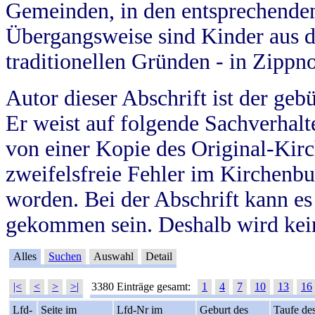
Gemeinden, in den entsprechende
Übergangsweise sind Kinder aus 
traditionellen Gründen - in Zippn
Autor dieser Abschrift ist der geb
Er weist auf folgende Sachverhalte
von einer Kopie des Original-Kirc
zweifelsfreie Fehler im Kirchenbuc
worden. Bei der Abschrift kann e
gekommen sein. Deshalb wird kein
Alles
Suchen
Auswahl
Detail
|<
<
>
>|
3380 Einträge gesamt:
1
4
7
10
13
16
Lfd-
Seite im
Lfd-Nr im
Geburt des
Taufe de