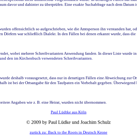
raum davor und dahinter zu überprüfen. Eine exakte Suchabfrage nach dem Datum i
den offensichtlich so aufgeschrieben, wie die Amtsperson ihn verstanden hat, ode
n Dörfern war schließlich Dialekt. In den Fällen bei denen erkannt wurde, dass di
t, wobei mehrere Schreibvarianten Anwendung fanden. In dieser Liste wurde in de
n und den im Kirchenbuch verwendeten Schreibvarianten.
wurde deshalb vorausgesetzt, dass nur in derartigen Fällen eine Abweichung zur O
eshalb ist bei der Ortsangabe für den Taufpaten ein Vorbehalt gegeben. Überwiegen
weitere Angaben wie z. B. eine Heirat, wurden nicht übernommen.
Paul Lüdtke aus Köln
© 2009 by Paul Lüdke und Joachim Schulz
zurück zu: Back to the Roots in Deutsch Krone