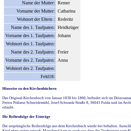
Name der Mutter:
Remer
Vorname der Mutter:
Catharina
Wohnort der Eltern :
Rederitz
Name des 1. Taufpaten:
Heidkrüger
Vorname des 1. Taufpaten:
Johann
Wohnort des 1. Taufpaten:
Name des 2. Taufpaten:
Freier
Vorname des 2. Taufpaten:
Anna
Wohnort des 2. Taufpaten:
Feld18:
Hinweise zu den Kirchenbüchern
Das Original-Kirchenbuch von Januar 1838 bis 1866, befindet sich im Diözesanarch
Freien Prälatur Schneidemühl, Josef-Schwank-Straße 8, 36043 Fulda und im Archi
erlaubt.
Die Reihenfolge der Einträge
Die ursprüngliche Reihenfolge aus dem Kirchenbuch wurde bei behalten. Ausschla
Kind eben später getauft. Manchmal kam es auch vor, dass der Taufeintrag vom Ki