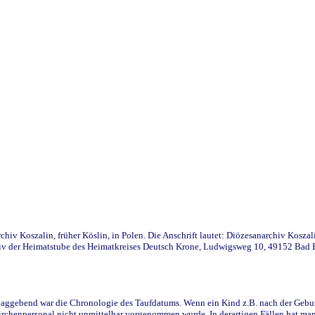
iv Koszalin, früher Köslin, in Polen. Die Anschrift lautet: Diözesanarchiv Koszal
v der Heimatstube des Heimatkreises Deutsch Krone, Ludwigsweg 10, 49152 Bad Ess
ggebend war die Chronologie des Taufdatums. Wenn ein Kind z.B. nach der Geburt 
rchenpersonal nicht unmittelbar vorgenommen wurde. In derartigen Fällen hat man d