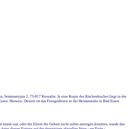
in, Seminarryjna 2, 75-817 Koszalin. Je eine Kopie des Kirchenbuches liegt in der
en. Hinweis: Derzeit ist das Fotografieren in der Heimatstube in Bad Essen
krank war, oder die Eltern die Geburt nicht sofort anzeigen konnten, wurde das
ann diesen Eintrag auf der derzeitigen aktuellen Seite - am Ende -