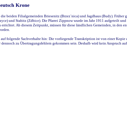
Deutsch Krone
ie beiden Filialgemeinden Briesenitz (Brzez`nica) und Jagdhaus (Budy). Früher g
yce) und Stabitz (Zdbice). Die Pfarrei Zippnow wurde im Jahr 1911 aufgeteilt und e
en errichtet. Ab diesem Zeitpunkt, müssen für diese ländlichen Gemeinden, in den
worden.
 auf folgende Sachverhalte hin: Die vorliegende Transkription ist von einer Kopie 
aber dennoch zu Übertragungsfehlern gekommen sein. Deshalb wird kein Anspruch auf 