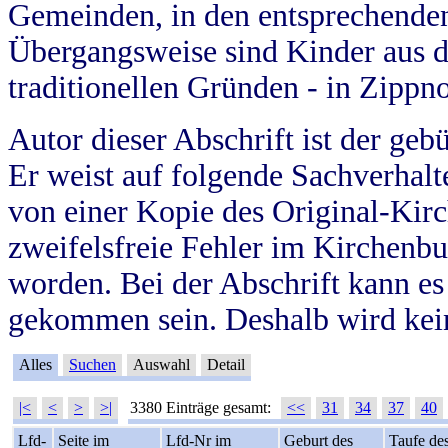
Gemeinden, in den entsprechende
Übergangsweise sind Kinder aus 
traditionellen Gründen - in Zippn
Autor dieser Abschrift ist der geb
Er weist auf folgende Sachverhalte
von einer Kopie des Original-Kirc
zweifelsfreie Fehler im Kirchenbuc
worden. Bei der Abschrift kann e
gekommen sein. Deshalb wird kein
Alles
Suchen
Auswahl
Detail
|<
<
>
>|
3380 Einträge gesamt:
<<
31
34
37
40
Lfd-
Seite im
Lfd-Nr im
Geburt des
Taufe de