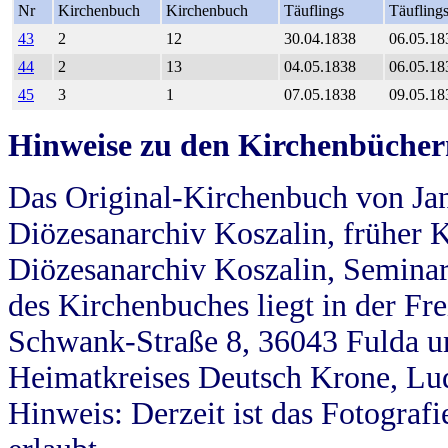
Nr
Kirchenbuch
Kirchenbuch
Täuflings
Täufling
43
2
12
30.04.1838
06.05.18
44
2
13
04.05.1838
06.05.18
45
3
1
07.05.1838
09.05.18
Hinweise zu den Kirchenbücher
Das Original-Kirchenbuch von Jan
Diözesanarchiv Koszalin, früher Kö
Diözesanarchiv Koszalin, Seminar
des Kirchenbuches liegt in der Fr
Schwank-Straße 8, 36043 Fulda u
Heimatkreises Deutsch Krone, Lu
Hinweis: Derzeit ist das Fotograf