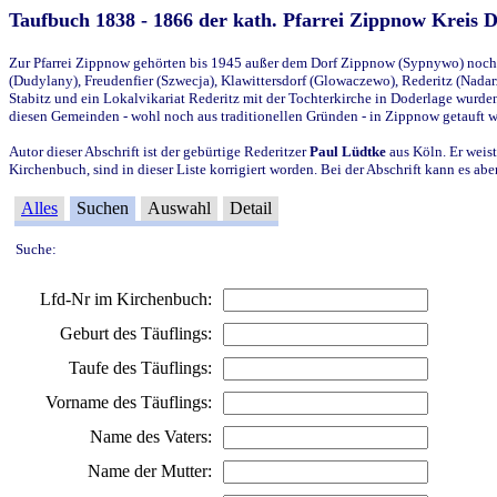
Taufbuch 1838 - 1866 der kath. Pfarrei Zippnow Kreis 
Zur Pfarrei Zippnow gehörten bis 1945 außer dem Dorf Zippnow (Sypnywo) noch d
(Dudylany), Freudenfier (Szwecja), Klawittersdorf (Glowaczewo), Rederitz (Nadarz
Stabitz und ein Lokalvikariat Rederitz mit der Tochterkirche in Doderlage wurd
diesen Gemeinden - wohl noch aus traditionellen Gründen - in Zippnow getauft 
Autor dieser Abschrift ist der gebürtige Rederitzer
Paul Lüdtke
aus Köln. Er weist
Kirchenbuch, sind in dieser Liste korrigiert worden. Bei der Abschrift kann es 
Alles
Suchen
Auswahl
Detail
Suche:
Lfd-Nr im Kirchenbuch:
Geburt des Täuflings:
Taufe des Täuflings:
Vorname des Täuflings:
Name des Vaters:
Name der Mutter: