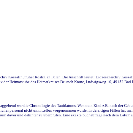
iv Koszalin, früher Köslin, in Polen. Die Anschrift lautet: Diözesanarchiv Koszal
v der Heimatstube des Heimatkreises Deutsch Krone, Ludwigsweg 10, 49152 Bad Ess
ggebend war die Chronologie des Taufdatums. Wenn ein Kind z.B. nach der Geburt 
rchenpersonal nicht unmittelbar vorgenommen wurde. In derartigen Fällen hat man d
raum davor und dahinter zu überprüfen. Eine exakte Suchabfrage nach dem Datum i