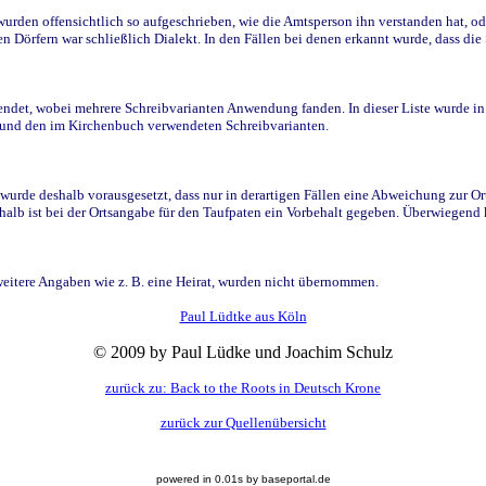
den offensichtlich so aufgeschrieben, wie die Amtsperson ihn verstanden hat, ode
n Dörfern war schließlich Dialekt. In den Fällen bei denen erkannt wurde, dass di
t, wobei mehrere Schreibvarianten Anwendung fanden. In dieser Liste wurde in de
n und den im Kirchenbuch verwendeten Schreibvarianten.
wurde deshalb vorausgesetzt, dass nur in derartigen Fällen eine Abweichung zur O
eshalb ist bei der Ortsangabe für den Taufpaten ein Vorbehalt gegeben. Überwiegen
weitere Angaben wie z. B. eine Heirat, wurden nicht übernommen.
Paul Lüdtke aus Köln
© 2009 by Paul Lüdke und Joachim Schulz
zurück zu: Back to the Roots in Deutsch Krone
zurück zur Quellenübersicht
powered in 0.01s by baseportal.de