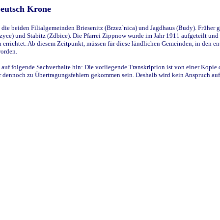
Deutsch Krone
ie beiden Filialgemeinden Briesenitz (Brzez`nica) und Jagdhaus (Budy). Früher g
yce) und Stabitz (Zdbice). Die Pfarrei Zippnow wurde im Jahr 1911 aufgeteilt und e
en errichtet. Ab diesem Zeitpunkt, müssen für diese ländlichen Gemeinden, in den
worden.
 auf folgende Sachverhalte hin: Die vorliegende Transkription ist von einer Kopie 
aber dennoch zu Übertragungsfehlern gekommen sein. Deshalb wird kein Anspruch auf 