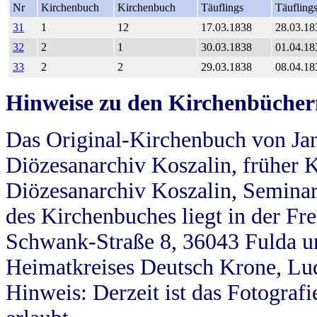
Nr
Kirchenbuch
Kirchenbuch
Täuflings
Täufling
31
1
12
17.03.1838
28.03.18
32
2
1
30.03.1838
01.04.18
33
2
2
29.03.1838
08.04.18
Hinweise zu den Kirchenbücher
Das Original-Kirchenbuch von Jan
Diözesanarchiv Koszalin, früher Kö
Diözesanarchiv Koszalin, Seminar
des Kirchenbuches liegt in der Fr
Schwank-Straße 8, 36043 Fulda u
Heimatkreises Deutsch Krone, Lu
Hinweis: Derzeit ist das Fotograf