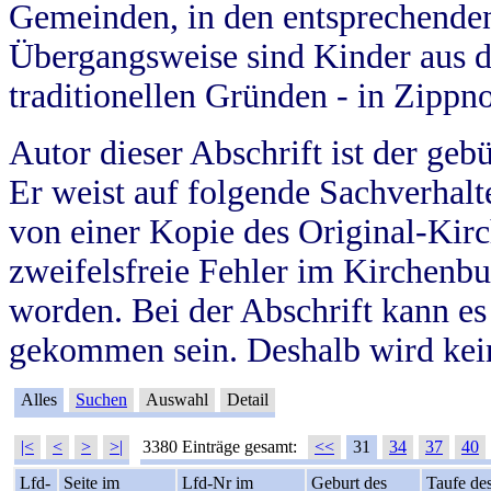
Gemeinden, in den entsprechende
Übergangsweise sind Kinder aus 
traditionellen Gründen - in Zippn
Autor dieser Abschrift ist der geb
Er weist auf folgende Sachverhalte
von einer Kopie des Original-Kirc
zweifelsfreie Fehler im Kirchenbuc
worden. Bei der Abschrift kann e
gekommen sein. Deshalb wird kein
Alles
Suchen
Auswahl
Detail
|<
<
>
>|
3380 Einträge gesamt:
<<
31
34
37
40
Lfd-
Seite im
Lfd-Nr im
Geburt des
Taufe de