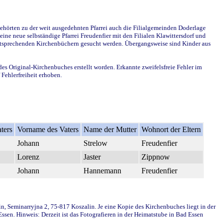
ehörten zu der weit ausgedehnten Pfarrei auch die Filialgemeinden Doderlage
ine neue selbständige Pfarrei Freudenfier mit den Filialen Klawittersdorf und
 entsprechenden Kirchenbüchern gesucht werden. Übergangsweise sind Kinder aus
des Original-Kirchenbuches erstellt worden. Erkannte zweifelsfreie Fehler im
Fehlerfreiheit erhoben.
ters
Vorname des Vaters
Name der Mutter
Wohnort der Eltern
Johann
Strelow
Freudenfier
Lorenz
Jaster
Zippnow
Johann
Hannemann
Freudenfier
in, Seminarryjna 2, 75-817 Koszalin. Je eine Kopie des Kirchenbuches liegt in der
en. Hinweis: Derzeit ist das Fotografieren in der Heimatstube in Bad Essen