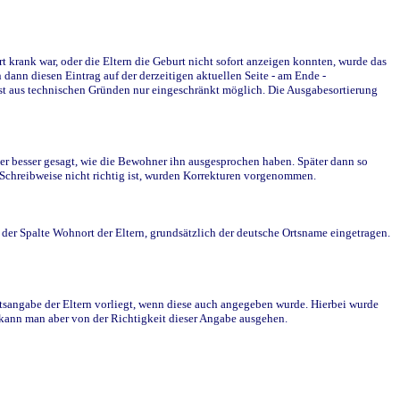
krank war, oder die Eltern die Geburt nicht sofort anzeigen konnten, wurde das
ann diesen Eintrag auf der derzeitigen aktuellen Seite - am Ende -
st aus technischen Gründen nur eingeschränkt möglich. Die Ausgabesortierung
r besser gesagt, wie die Bewohner ihn ausgesprochen haben. Später dann so
e Schreibweise nicht richtig ist, wurden Korrekturen vorgenommen.
r Spalte Wohnort der Eltern, grundsätzlich der deutsche Ortsname eingetragen.
rtsangabe der Eltern vorliegt, wenn diese auch angegeben wurde. Hierbei wurde
d kann man aber von der Richtigkeit dieser Angabe ausgehen.