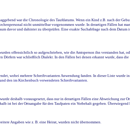
ggebend war die Chronologie des Taufdatums. Wenn ein Kind z.B. nach der Geburt 
rchenpersonal nicht unmittelbar vorgenommen wurde. In derartigen Fällen hat man d
raum davor und dahinter zu überprüfen. Eine exakte Suchabfrage nach dem Datum i
den offensichtlich so aufgeschrieben, wie die Amtsperson ihn verstanden hat, ode
n Dörfern war schließlich Dialekt. In den Fällen bei denen erkannt wurde, dass di
t, wobei mehrere Schreibvarianten Anwendung fanden. In dieser Liste wurde in de
n und den im Kirchenbuch verwendeten Schreibvarianten.
wurde deshalb vorausgesetzt, dass nur in derartigen Fällen eine Abweichung zur O
eshalb ist bei der Ortsangabe für den Taufpaten ein Vorbehalt gegeben. Überwiegen
weitere Angaben wie z. B. eine Heirat, wurden nicht übernommen.