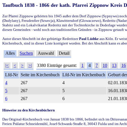
Taufbuch 1838 - 1866 der kath. Pfarrei Zippnow Kreis 
Zur Pfarrei Zippnow gehörten bis 1945 außer dem Dorf Zippnow (Sypnywo) noch d
(Dudylany), Freudenfier (Szwecja), Klawittersdorf (Glowaczewo), Rederitz (Nadarz
Stabitz und ein Lokalvikariat Rederitz mit der Tochterkirche in Doderlage wurd
diesen Gemeinden - wohl noch aus traditionellen Gründen - in Zippnow getauft 
Autor dieser Abschrift ist der gebürtige Rederitzer
Paul Lüdtke
aus Köln. Er weist
Kirchenbuch, sind in dieser Liste korrigiert worden. Bei der Abschrift kann es 
Alles
Suchen
Auswahl
Detail
|<
<
>
>|
3380 Einträge gesamt:
1
4
7
10
13
16
Lfd-Nr
Seite im Kirchenbuch
Lfd-Nr im Kirchenbuch
Geburt des
4
267
4
02.01.183
5
267
5
16.01.183
6
267
6
21.01.183
Hinweise zu den Kirchenbüchern
Das Original-Kirchenbuch von Januar 1838 bis 1866, befindet sich im Diözesanarch
Freien Prälatur Schneidemühl, Josef-Schwank-Straße 8, 36043 Fulda und im Archi