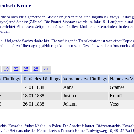
Deutsch Krone
ie beiden Filialgemeinden Briesenitz (Brzez`nica) und Jagdhaus (Budy). Früher g
yce) und Stabitz (Zdbice). Die Pfarrei Zippnow wurde im Jahr 1911 aufgeteilt und e
en errichtet. Ab diesem Zeitpunkt, müssen für diese ländlichen Gemeinden, in den
worden.
 auf folgende Sachverhalte hin: Die vorliegende Transkription ist von einer Kopie 
aber dennoch zu Übertragungsfehlern gekommen sein. Deshalb wird kein Anspruch auf 
19
22
25
28
>>
 Täuflings
Taufe des Täuflings
Vorname des Täuflings
Name des Va
8
14.01.1838
Anna
Gramse
8
18.01.1838
Justina
Roloff
8
26.01.1838
Johann
Voss
iv Koszalin, früher Köslin, in Polen. Die Anschrift lautet: Diözesanarchiv Koszal
v der Heimatstube des Heimatkreises Deutsch Krone, Ludwigsweg 10, 49152 Bad Ess