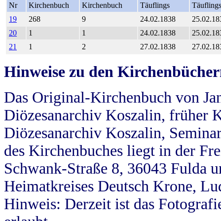
Nr
Kirchenbuch
Kirchenbuch
Täuflings
Täufling
19
268
9
24.02.1838
25.02.18
20
1
1
24.02.1838
25.02.18
21
1
2
27.02.1838
27.02.18
Hinweise zu den Kirchenbücher
Das Original-Kirchenbuch von Jan
Diözesanarchiv Koszalin, früher Kö
Diözesanarchiv Koszalin, Seminar
des Kirchenbuches liegt in der Fr
Schwank-Straße 8, 36043 Fulda u
Heimatkreises Deutsch Krone, Lu
Hinweis: Derzeit ist das Fotograf