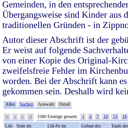
Gemeinden, in den entsprechende
Übergangsweise sind Kinder aus 
traditionellen Gründen - in Zippn
Autor dieser Abschrift ist der geb
Er weist auf folgende Sachverhalte
von einer Kopie des Original-Kirc
zweifelsfreie Fehler im Kirchenbuc
worden. Bei der Abschrift kann e
gekommen sein. Deshalb wird kein
Alles
Suchen
Auswahl
Detail
|<
<
>
>|
3380 Einträge gesamt:
1
4
7
10
13
16
Lfd-
Seite im
Lfd-Nr im
Geburt des
Taufe de