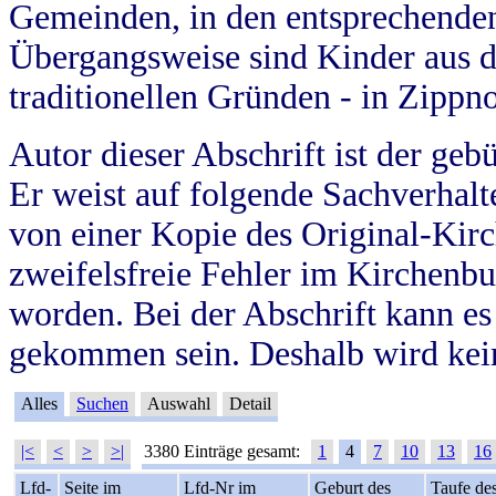
Gemeinden, in den entsprechende
Übergangsweise sind Kinder aus 
traditionellen Gründen - in Zippn
Autor dieser Abschrift ist der geb
Er weist auf folgende Sachverhalte
von einer Kopie des Original-Kirc
zweifelsfreie Fehler im Kirchenbuc
worden. Bei der Abschrift kann e
gekommen sein. Deshalb wird kein
Alles
Suchen
Auswahl
Detail
|<
<
>
>|
3380 Einträge gesamt:
1
4
7
10
13
16
Lfd-
Seite im
Lfd-Nr im
Geburt des
Taufe de