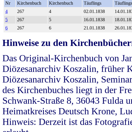
Nr
Kirchenbuch
Kirchenbuch
Täuflings
Täufling
4
267
4
02.01.1838
14.01.18
5
267
5
16.01.1838
18.01.18
6
267
6
21.01.1838
26.01.18
Hinweise zu den Kirchenbücher
Das Original-Kirchenbuch von Jan
Diözesanarchiv Koszalin, früher Kö
Diözesanarchiv Koszalin, Seminar
des Kirchenbuches liegt in der Fr
Schwank-Straße 8, 36043 Fulda u
Heimatkreises Deutsch Krone, Lu
Hinweis: Derzeit ist das Fotograf