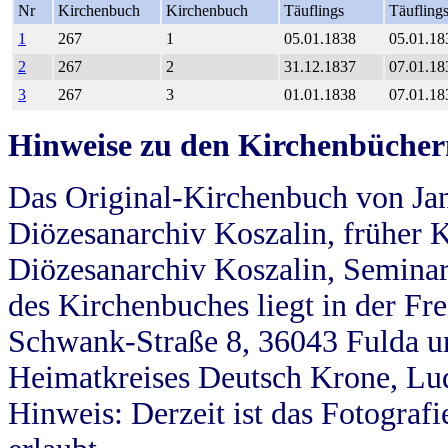
Nr
Kirchenbuch
Kirchenbuch
Täuflings
Täufling
1
267
1
05.01.1838
05.01.18
2
267
2
31.12.1837
07.01.18
3
267
3
01.01.1838
07.01.18
Hinweise zu den Kirchenbücher
Das Original-Kirchenbuch von Jan
Diözesanarchiv Koszalin, früher Kö
Diözesanarchiv Koszalin, Seminar
des Kirchenbuches liegt in der Fr
Schwank-Straße 8, 36043 Fulda u
Heimatkreises Deutsch Krone, Lu
Hinweis: Derzeit ist das Fotograf