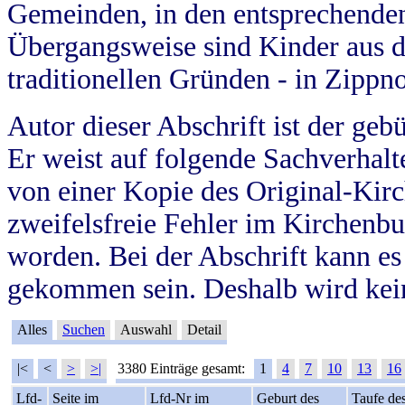
Gemeinden, in den entsprechende
Übergangsweise sind Kinder aus 
traditionellen Gründen - in Zippn
Autor dieser Abschrift ist der geb
Er weist auf folgende Sachverhalte
von einer Kopie des Original-Kirc
zweifelsfreie Fehler im Kirchenbuc
worden. Bei der Abschrift kann e
gekommen sein. Deshalb wird kein
Alles
Suchen
Auswahl
Detail
|<
<
>
>|
3380 Einträge gesamt:
1
4
7
10
13
16
Lfd-
Seite im
Lfd-Nr im
Geburt des
Taufe de