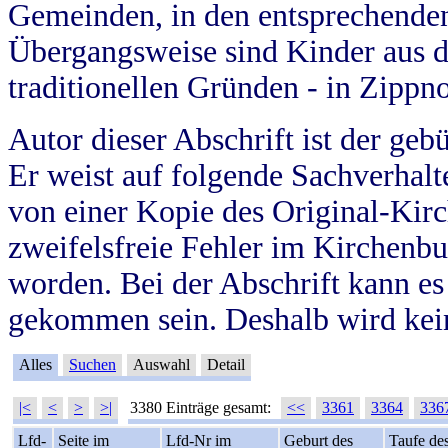
Gemeinden, in den entsprechende
Übergangsweise sind Kinder aus 
traditionellen Gründen - in Zippn
Autor dieser Abschrift ist der geb
Er weist auf folgende Sachverhalte
von einer Kopie des Original-Kirc
zweifelsfreie Fehler im Kirchenbuc
worden. Bei der Abschrift kann e
gekommen sein. Deshalb wird kein
Alles
Suchen
Auswahl
Detail
|<
<
>
>|
3380 Einträge gesamt:
<<
3361
3364
336
Lfd-
Seite im
Lfd-Nr im
Geburt des
Taufe de