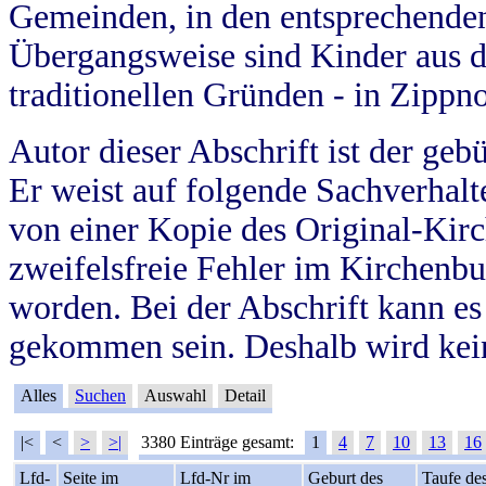
Gemeinden, in den entsprechende
Übergangsweise sind Kinder aus 
traditionellen Gründen - in Zippn
Autor dieser Abschrift ist der geb
Er weist auf folgende Sachverhalte
von einer Kopie des Original-Kirc
zweifelsfreie Fehler im Kirchenbuc
worden. Bei der Abschrift kann e
gekommen sein. Deshalb wird kein
Alles
Suchen
Auswahl
Detail
|<
<
>
>|
3380 Einträge gesamt:
1
4
7
10
13
16
Lfd-
Seite im
Lfd-Nr im
Geburt des
Taufe de