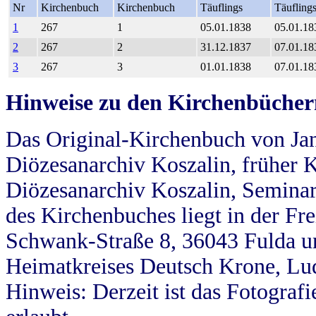
Nr
Kirchenbuch
Kirchenbuch
Täuflings
Täufling
1
267
1
05.01.1838
05.01.18
2
267
2
31.12.1837
07.01.18
3
267
3
01.01.1838
07.01.18
Hinweise zu den Kirchenbücher
Das Original-Kirchenbuch von Jan
Diözesanarchiv Koszalin, früher Kö
Diözesanarchiv Koszalin, Seminar
des Kirchenbuches liegt in der Fr
Schwank-Straße 8, 36043 Fulda u
Heimatkreises Deutsch Krone, Lu
Hinweis: Derzeit ist das Fotograf