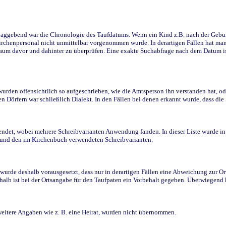
ggebend war die Chronologie des Taufdatums. Wenn ein Kind z.B. nach der Geburt 
rchenpersonal nicht unmittelbar vorgenommen wurde. In derartigen Fällen hat man d
raum davor und dahinter zu überprüfen. Eine exakte Suchabfrage nach dem Datum i
den offensichtlich so aufgeschrieben, wie die Amtsperson ihn verstanden hat, ode
n Dörfern war schließlich Dialekt. In den Fällen bei denen erkannt wurde, dass di
t, wobei mehrere Schreibvarianten Anwendung fanden. In dieser Liste wurde in de
n und den im Kirchenbuch verwendeten Schreibvarianten.
wurde deshalb vorausgesetzt, dass nur in derartigen Fällen eine Abweichung zur O
eshalb ist bei der Ortsangabe für den Taufpaten ein Vorbehalt gegeben. Überwiegen
weitere Angaben wie z. B. eine Heirat, wurden nicht übernommen.