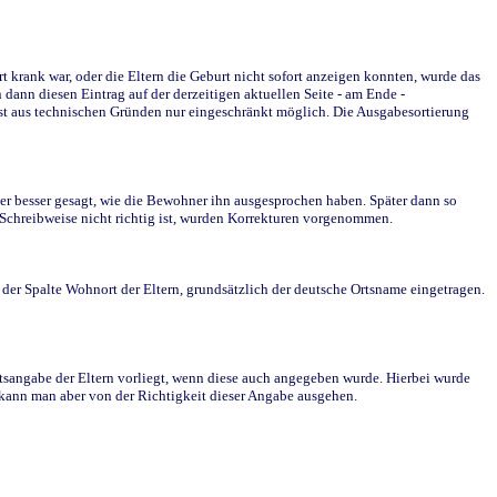
krank war, oder die Eltern die Geburt nicht sofort anzeigen konnten, wurde das
ann diesen Eintrag auf der derzeitigen aktuellen Seite - am Ende -
st aus technischen Gründen nur eingeschränkt möglich. Die Ausgabesortierung
r besser gesagt, wie die Bewohner ihn ausgesprochen haben. Später dann so
e Schreibweise nicht richtig ist, wurden Korrekturen vorgenommen.
r Spalte Wohnort der Eltern, grundsätzlich der deutsche Ortsname eingetragen.
rtsangabe der Eltern vorliegt, wenn diese auch angegeben wurde. Hierbei wurde
d kann man aber von der Richtigkeit dieser Angabe ausgehen.