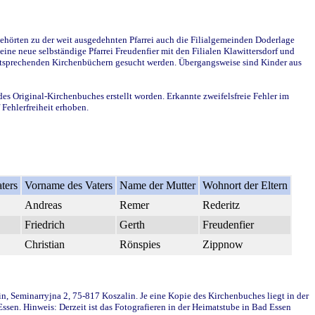
ehörten zu der weit ausgedehnten Pfarrei auch die Filialgemeinden Doderlage
ine neue selbständige Pfarrei Freudenfier mit den Filialen Klawittersdorf und
 entsprechenden Kirchenbüchern gesucht werden. Übergangsweise sind Kinder aus
des Original-Kirchenbuches erstellt worden. Erkannte zweifelsfreie Fehler im
Fehlerfreiheit erhoben.
ters
Vorname des Vaters
Name der Mutter
Wohnort der Eltern
Andreas
Remer
Rederitz
Friedrich
Gerth
Freudenfier
Christian
Rönspies
Zippnow
in, Seminarryjna 2, 75-817 Koszalin. Je eine Kopie des Kirchenbuches liegt in der
en. Hinweis: Derzeit ist das Fotografieren in der Heimatstube in Bad Essen