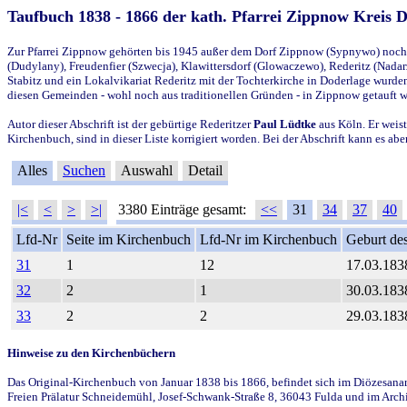
Taufbuch 1838 - 1866 der kath. Pfarrei Zippnow Kreis 
Zur Pfarrei Zippnow gehörten bis 1945 außer dem Dorf Zippnow (Sypnywo) noch d
(Dudylany), Freudenfier (Szwecja), Klawittersdorf (Glowaczewo), Rederitz (Nadarz
Stabitz und ein Lokalvikariat Rederitz mit der Tochterkirche in Doderlage wurd
diesen Gemeinden - wohl noch aus traditionellen Gründen - in Zippnow getauft 
Autor dieser Abschrift ist der gebürtige Rederitzer
Paul Lüdtke
aus Köln. Er weist
Kirchenbuch, sind in dieser Liste korrigiert worden. Bei der Abschrift kann es 
Alles
Suchen
Auswahl
Detail
|<
<
>
>|
3380 Einträge gesamt:
<<
31
34
37
40
Lfd-Nr
Seite im Kirchenbuch
Lfd-Nr im Kirchenbuch
Geburt des
31
1
12
17.03.183
32
2
1
30.03.183
33
2
2
29.03.183
Hinweise zu den Kirchenbüchern
Das Original-Kirchenbuch von Januar 1838 bis 1866, befindet sich im Diözesanarch
Freien Prälatur Schneidemühl, Josef-Schwank-Straße 8, 36043 Fulda und im Archi