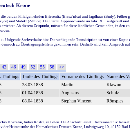
Deutsch Krone
ie beiden Filialgemeinden Briesenitz (Brzez`nica) und Jagdhaus (Budy). Früher g
yce) und Stabitz (Zdbice). Die Pfarrei Zippnow wurde im Jahr 1911 aufgeteilt und e
en errichtet. Ab diesem Zeitpunkt, müssen für diese ländlichen Gemeinden, in den
worden.
 auf folgende Sachverhalte hin: Die vorliegende Transkription ist von einer Kopie 
aber dennoch zu Übertragungsfehlern gekommen sein. Deshalb wird kein Anspruch auf 
43
46
49
52
55
58
>>
 Täuflings
Taufe des Täuflings
Vorname des Täuflings
Name des Va
8
28.03.1838
Martin
Klawun
8
01.04.1838
Augustus
Schulz
8
08.04.1838
Stephan Vincent
Rönspies
iv Koszalin, früher Köslin, in Polen. Die Anschrift lautet: Diözesanarchiv Koszal
v der Heimatstube des Heimatkreises Deutsch Krone, Ludwigsweg 10, 49152 Bad Ess