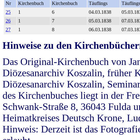
Nr
Kirchenbuch
Kirchenbuch
Täuflings
Täufling
25
1
6
04.03.1838
05.03.18
26
1
7
05.03.1838
07.03.18
27
1
8
06.03.1838
07.03.18
Hinweise zu den Kirchenbücher
Das Original-Kirchenbuch von Jan
Diözesanarchiv Koszalin, früher Kö
Diözesanarchiv Koszalin, Seminar
des Kirchenbuches liegt in der Fr
Schwank-Straße 8, 36043 Fulda u
Heimatkreises Deutsch Krone, Lu
Hinweis: Derzeit ist das Fotograf