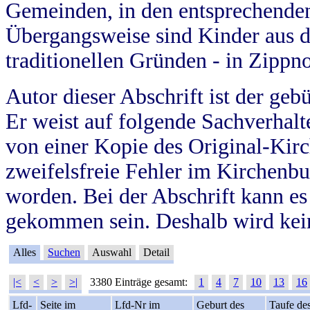
Gemeinden, in den entsprechende
Übergangsweise sind Kinder aus 
traditionellen Gründen - in Zippn
Autor dieser Abschrift ist der geb
Er weist auf folgende Sachverhalte
von einer Kopie des Original-Kirc
zweifelsfreie Fehler im Kirchenbuc
worden. Bei der Abschrift kann e
gekommen sein. Deshalb wird kein
Alles
Suchen
Auswahl
Detail
|<
<
>
>|
3380 Einträge gesamt:
1
4
7
10
13
16
Lfd-
Seite im
Lfd-Nr im
Geburt des
Taufe de