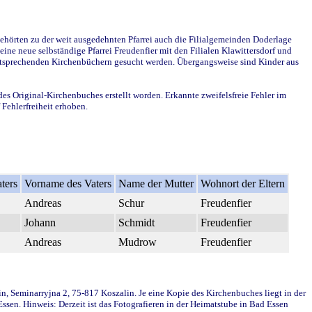
ehörten zu der weit ausgedehnten Pfarrei auch die Filialgemeinden Doderlage
ine neue selbständige Pfarrei Freudenfier mit den Filialen Klawittersdorf und
 entsprechenden Kirchenbüchern gesucht werden. Übergangsweise sind Kinder aus
des Original-Kirchenbuches erstellt worden. Erkannte zweifelsfreie Fehler im
Fehlerfreiheit erhoben.
ters
Vorname des Vaters
Name der Mutter
Wohnort der Eltern
Andreas
Schur
Freudenfier
Johann
Schmidt
Freudenfier
Andreas
Mudrow
Freudenfier
in, Seminarryjna 2, 75-817 Koszalin. Je eine Kopie des Kirchenbuches liegt in der
en. Hinweis: Derzeit ist das Fotografieren in der Heimatstube in Bad Essen