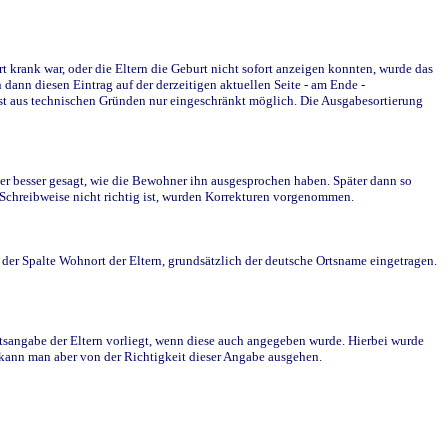
krank war, oder die Eltern die Geburt nicht sofort anzeigen konnten, wurde das
ann diesen Eintrag auf der derzeitigen aktuellen Seite - am Ende -
st aus technischen Gründen nur eingeschränkt möglich. Die Ausgabesortierung
r besser gesagt, wie die Bewohner ihn ausgesprochen haben. Später dann so
e Schreibweise nicht richtig ist, wurden Korrekturen vorgenommen.
r Spalte Wohnort der Eltern, grundsätzlich der deutsche Ortsname eingetragen.
rtsangabe der Eltern vorliegt, wenn diese auch angegeben wurde. Hierbei wurde
d kann man aber von der Richtigkeit dieser Angabe ausgehen.