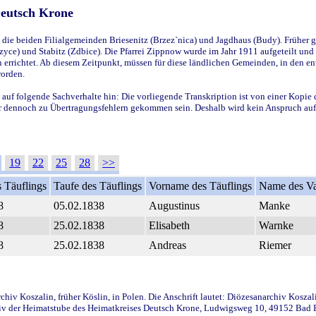
Deutsch Krone
ie beiden Filialgemeinden Briesenitz (Brzez`nica) und Jagdhaus (Budy). Früher g
yce) und Stabitz (Zdbice). Die Pfarrei Zippnow wurde im Jahr 1911 aufgeteilt und e
en errichtet. Ab diesem Zeitpunkt, müssen für diese ländlichen Gemeinden, in den
worden.
 auf folgende Sachverhalte hin: Die vorliegende Transkription ist von einer Kopie 
aber dennoch zu Übertragungsfehlern gekommen sein. Deshalb wird kein Anspruch auf 
19
22
25
28
>>
 Täuflings
Taufe des Täuflings
Vorname des Täuflings
Name des Va
8
05.02.1838
Augustinus
Manke
8
25.02.1838
Elisabeth
Warnke
8
25.02.1838
Andreas
Riemer
iv Koszalin, früher Köslin, in Polen. Die Anschrift lautet: Diözesanarchiv Koszal
v der Heimatstube des Heimatkreises Deutsch Krone, Ludwigsweg 10, 49152 Bad Ess