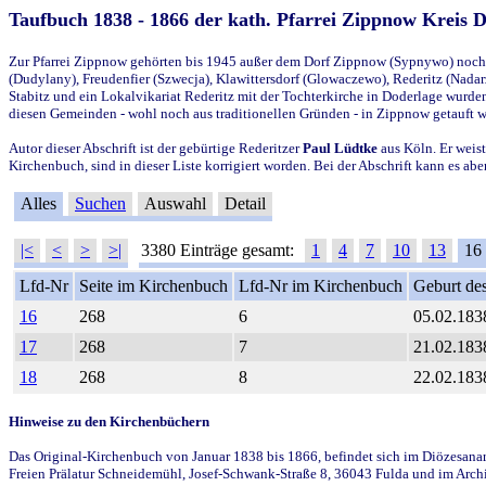
Taufbuch 1838 - 1866 der kath. Pfarrei Zippnow Kreis 
Zur Pfarrei Zippnow gehörten bis 1945 außer dem Dorf Zippnow (Sypnywo) noch d
(Dudylany), Freudenfier (Szwecja), Klawittersdorf (Glowaczewo), Rederitz (Nadarz
Stabitz und ein Lokalvikariat Rederitz mit der Tochterkirche in Doderlage wurd
diesen Gemeinden - wohl noch aus traditionellen Gründen - in Zippnow getauft 
Autor dieser Abschrift ist der gebürtige Rederitzer
Paul Lüdtke
aus Köln. Er weist
Kirchenbuch, sind in dieser Liste korrigiert worden. Bei der Abschrift kann es 
Alles
Suchen
Auswahl
Detail
|<
<
>
>|
3380 Einträge gesamt:
1
4
7
10
13
16
Lfd-Nr
Seite im Kirchenbuch
Lfd-Nr im Kirchenbuch
Geburt des
16
268
6
05.02.183
17
268
7
21.02.183
18
268
8
22.02.183
Hinweise zu den Kirchenbüchern
Das Original-Kirchenbuch von Januar 1838 bis 1866, befindet sich im Diözesanarch
Freien Prälatur Schneidemühl, Josef-Schwank-Straße 8, 36043 Fulda und im Archi