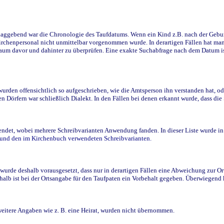
ggebend war die Chronologie des Taufdatums. Wenn ein Kind z.B. nach der Geburt 
rchenpersonal nicht unmittelbar vorgenommen wurde. In derartigen Fällen hat man d
raum davor und dahinter zu überprüfen. Eine exakte Suchabfrage nach dem Datum i
den offensichtlich so aufgeschrieben, wie die Amtsperson ihn verstanden hat, ode
n Dörfern war schließlich Dialekt. In den Fällen bei denen erkannt wurde, dass di
t, wobei mehrere Schreibvarianten Anwendung fanden. In dieser Liste wurde in de
n und den im Kirchenbuch verwendeten Schreibvarianten.
wurde deshalb vorausgesetzt, dass nur in derartigen Fällen eine Abweichung zur O
eshalb ist bei der Ortsangabe für den Taufpaten ein Vorbehalt gegeben. Überwiegen
weitere Angaben wie z. B. eine Heirat, wurden nicht übernommen.