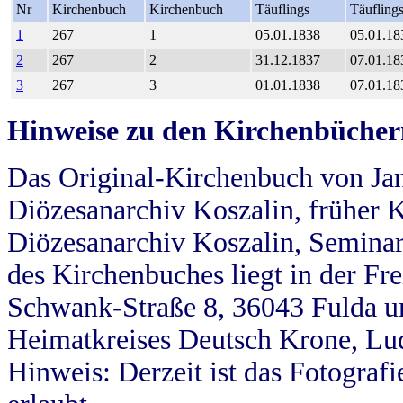
Nr
Kirchenbuch
Kirchenbuch
Täuflings
Täufling
1
267
1
05.01.1838
05.01.18
2
267
2
31.12.1837
07.01.18
3
267
3
01.01.1838
07.01.18
Hinweise zu den Kirchenbücher
Das Original-Kirchenbuch von Jan
Diözesanarchiv Koszalin, früher Kö
Diözesanarchiv Koszalin, Seminar
des Kirchenbuches liegt in der Fr
Schwank-Straße 8, 36043 Fulda u
Heimatkreises Deutsch Krone, Lu
Hinweis: Derzeit ist das Fotograf