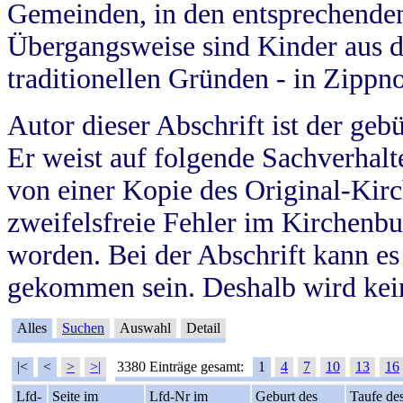
Gemeinden, in den entsprechende
Übergangsweise sind Kinder aus 
traditionellen Gründen - in Zippn
Autor dieser Abschrift ist der geb
Er weist auf folgende Sachverhalte
von einer Kopie des Original-Kirc
zweifelsfreie Fehler im Kirchenbuc
worden. Bei der Abschrift kann e
gekommen sein. Deshalb wird kein
Alles
Suchen
Auswahl
Detail
|<
<
>
>|
3380 Einträge gesamt:
1
4
7
10
13
16
Lfd-
Seite im
Lfd-Nr im
Geburt des
Taufe de