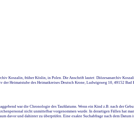
iv Koszalin, früher Köslin, in Polen. Die Anschrift lautet: Diözesanarchiv Koszal
v der Heimatstube des Heimatkreises Deutsch Krone, Ludwigsweg 10, 49152 Bad Ess
ggebend war die Chronologie des Taufdatums. Wenn ein Kind z.B. nach der Geburt 
rchenpersonal nicht unmittelbar vorgenommen wurde. In derartigen Fällen hat man d
raum davor und dahinter zu überprüfen. Eine exakte Suchabfrage nach dem Datum i