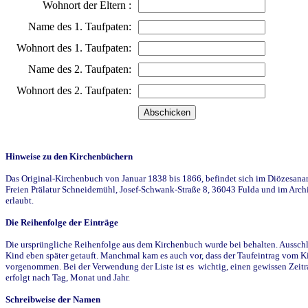
Wohnort der Eltern :
Name des 1. Taufpaten:
Wohnort des 1. Taufpaten:
Name des 2. Taufpaten:
Wohnort des 2. Taufpaten:
Hinweise zu den Kirchenbüchern
Das Original-Kirchenbuch von Januar 1838 bis 1866, befindet sich im Diözesanarch
Freien Prälatur Schneidemühl, Josef-Schwank-Straße 8, 36043 Fulda und im Archi
erlaubt.
Die Reihenfolge der Einträge
Die ursprüngliche Reihenfolge aus dem Kirchenbuch wurde bei behalten. Ausschla
Kind eben später getauft. Manchmal kam es auch vor, dass der Taufeintrag vom Ki
vorgenommen. Bei der Verwendung der Liste ist es wichtig, einen gewissen Zeit
erfolgt nach Tag, Monat und Jahr.
Schreibweise der Namen