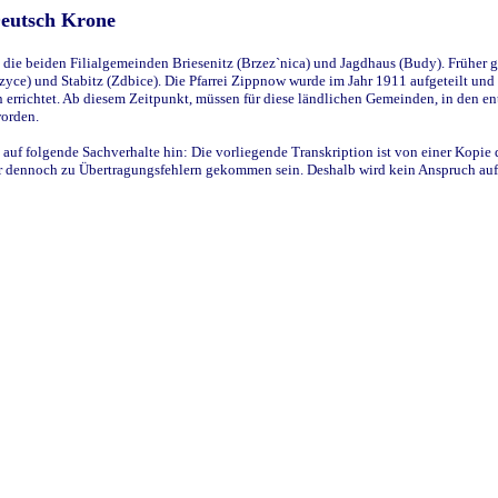
Deutsch Krone
ie beiden Filialgemeinden Briesenitz (Brzez`nica) und Jagdhaus (Budy). Früher g
yce) und Stabitz (Zdbice). Die Pfarrei Zippnow wurde im Jahr 1911 aufgeteilt und e
en errichtet. Ab diesem Zeitpunkt, müssen für diese ländlichen Gemeinden, in den
worden.
 auf folgende Sachverhalte hin: Die vorliegende Transkription ist von einer Kopie 
aber dennoch zu Übertragungsfehlern gekommen sein. Deshalb wird kein Anspruch auf 