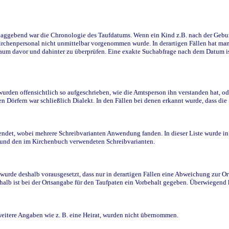
ggebend war die Chronologie des Taufdatums. Wenn ein Kind z.B. nach der Geburt 
rchenpersonal nicht unmittelbar vorgenommen wurde. In derartigen Fällen hat man d
raum davor und dahinter zu überprüfen. Eine exakte Suchabfrage nach dem Datum i
den offensichtlich so aufgeschrieben, wie die Amtsperson ihn verstanden hat, ode
n Dörfern war schließlich Dialekt. In den Fällen bei denen erkannt wurde, dass di
t, wobei mehrere Schreibvarianten Anwendung fanden. In dieser Liste wurde in de
n und den im Kirchenbuch verwendeten Schreibvarianten.
wurde deshalb vorausgesetzt, dass nur in derartigen Fällen eine Abweichung zur O
eshalb ist bei der Ortsangabe für den Taufpaten ein Vorbehalt gegeben. Überwiegen
weitere Angaben wie z. B. eine Heirat, wurden nicht übernommen.