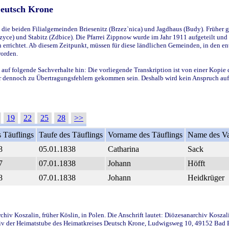
Deutsch Krone
ie beiden Filialgemeinden Briesenitz (Brzez`nica) und Jagdhaus (Budy). Früher g
yce) und Stabitz (Zdbice). Die Pfarrei Zippnow wurde im Jahr 1911 aufgeteilt und e
en errichtet. Ab diesem Zeitpunkt, müssen für diese ländlichen Gemeinden, in den
worden.
 auf folgende Sachverhalte hin: Die vorliegende Transkription ist von einer Kopie 
aber dennoch zu Übertragungsfehlern gekommen sein. Deshalb wird kein Anspruch auf 
19
22
25
28
>>
 Täuflings
Taufe des Täuflings
Vorname des Täuflings
Name des Va
8
05.01.1838
Catharina
Sack
7
07.01.1838
Johann
Höfft
8
07.01.1838
Johann
Heidkrüger
iv Koszalin, früher Köslin, in Polen. Die Anschrift lautet: Diözesanarchiv Koszal
v der Heimatstube des Heimatkreises Deutsch Krone, Ludwigsweg 10, 49152 Bad Ess