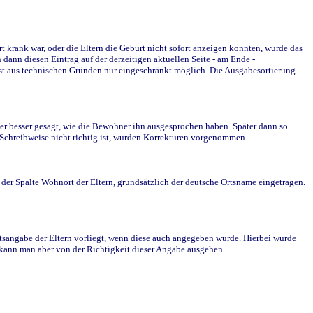
krank war, oder die Eltern die Geburt nicht sofort anzeigen konnten, wurde das
ann diesen Eintrag auf der derzeitigen aktuellen Seite - am Ende -
st aus technischen Gründen nur eingeschränkt möglich. Die Ausgabesortierung
r besser gesagt, wie die Bewohner ihn ausgesprochen haben. Später dann so
e Schreibweise nicht richtig ist, wurden Korrekturen vorgenommen.
r Spalte Wohnort der Eltern, grundsätzlich der deutsche Ortsname eingetragen.
rtsangabe der Eltern vorliegt, wenn diese auch angegeben wurde. Hierbei wurde
d kann man aber von der Richtigkeit dieser Angabe ausgehen.