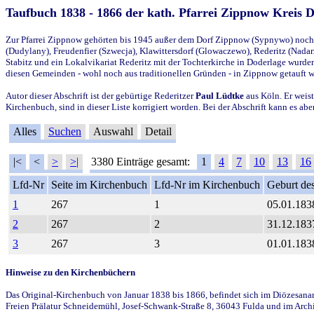
Taufbuch 1838 - 1866 der kath. Pfarrei Zippnow Kreis 
Zur Pfarrei Zippnow gehörten bis 1945 außer dem Dorf Zippnow (Sypnywo) noch d
(Dudylany), Freudenfier (Szwecja), Klawittersdorf (Glowaczewo), Rederitz (Nadarz
Stabitz und ein Lokalvikariat Rederitz mit der Tochterkirche in Doderlage wurd
diesen Gemeinden - wohl noch aus traditionellen Gründen - in Zippnow getauft 
Autor dieser Abschrift ist der gebürtige Rederitzer
Paul Lüdtke
aus Köln. Er weist
Kirchenbuch, sind in dieser Liste korrigiert worden. Bei der Abschrift kann es 
Alles
Suchen
Auswahl
Detail
|<
<
>
>|
3380 Einträge gesamt:
1
4
7
10
13
16
Lfd-Nr
Seite im Kirchenbuch
Lfd-Nr im Kirchenbuch
Geburt des
1
267
1
05.01.183
2
267
2
31.12.183
3
267
3
01.01.183
Hinweise zu den Kirchenbüchern
Das Original-Kirchenbuch von Januar 1838 bis 1866, befindet sich im Diözesanarch
Freien Prälatur Schneidemühl, Josef-Schwank-Straße 8, 36043 Fulda und im Archi