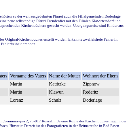
ehörten zu der weit ausgedehnten Pfarrei auch die Filialgemeinden Doderlage
ine neue selbständige Pfarrei Freudenfier mit den Filialen Klawittersdorf und
 entsprechenden Kirchenbüchern gesucht werden. Übergangsweise sind Kinder aus
des Original-Kirchenbuches erstellt worden. Erkannte zweifelsfreie Fehler im
Fehlerfreiheit erhoben.
ters
Vorname des Vaters
Name der Mutter
Wohnort der Eltern
Martin
Katritzke
Zippnow
Martin
Klawun
Rederitz
Lorenz
Schulz
Doderlage
in, Seminarryjna 2, 75-817 Koszalin. Je eine Kopie des Kirchenbuches liegt in der
en. Hinweis: Derzeit ist das Fotografieren in der Heimatstube in Bad Essen