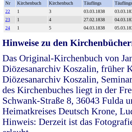
Nr
Kirchenbuch
Kirchenbuch
Täuflings
Täufling
22
1
3
03.03.1838
03.03.18
23
1
4
27.02.1838
04.03.18
24
1
5
04.03.1838
05.03.18
Hinweise zu den Kirchenbücher
Das Original-Kirchenbuch von Jan
Diözesanarchiv Koszalin, früher Kö
Diözesanarchiv Koszalin, Seminar
des Kirchenbuches liegt in der Fr
Schwank-Straße 8, 36043 Fulda u
Heimatkreises Deutsch Krone, Lu
Hinweis: Derzeit ist das Fotograf