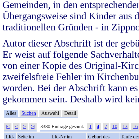
Gemeinden, in den entsprechende
Übergangsweise sind Kinder aus 
traditionellen Gründen - in Zippn
Autor dieser Abschrift ist der geb
Er weist auf folgende Sachverhalte
von einer Kopie des Original-Kirc
zweifelsfreie Fehler im Kirchenbuc
worden. Bei der Abschrift kann e
gekommen sein. Deshalb wird kein
Alles
Suchen
Auswahl
Detail
|<
<
>
>|
3380 Einträge gesamt:
1
4
7
10
13
16
Lfd-
Seite im
Lfd-Nr im
Geburt des
Taufe de