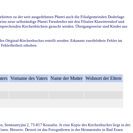
ehörten zu der weit ausgedehnten Pfarrei auch die Filialgemeinden Doderlage
ine neue selbständige Pfarrei Freudenfier mit den Filialen Klawittersdorf und
 entsprechenden Kirchenbüchern gesucht werden. Übergangsweise sind Kinder aus
des Original-Kirchenbuches erstellt worden. Erkannte zweifelsfreie Fehler im
Fehlerfreiheit erhoben.
ters
Vorname des Vaters
Name der Mutter
Wohnort der Eltern
in, Seminarryjna 2, 75-817 Koszalin. Je eine Kopie des Kirchenbuches liegt in der
en. Hinweis: Derzeit ist das Fotografieren in der Heimatstube in Bad Essen