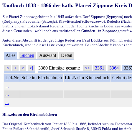
Taufbuch 1838 - 1866 der kath. Pfarrei Zippnow Kreis 
Zur Pfarrei Zippnow gehörten bis 1945 außer dem Dorf Zippnow (Sypnywo) noch d
(Dudylany), Freudenfier (Szwecja), Klawittersdorf (Glowaczewo), Rederitz (Nadarz
Stabitz und ein Lokalvikariat Rederitz mit der Tochterkirche in Doderlage wurd
diesen Gemeinden - wohl noch aus traditionellen Gründen - in Zippnow getauft 
Autor dieser Abschrift ist der gebürtige Rederitzer
Paul Lüdtke
aus Köln. Er weist
Kirchenbuch, sind in dieser Liste korrigiert worden. Bei der Abschrift kann es 
Alles
Suchen
Auswahl
Detail
|<
<
>
>|
3380 Einträge gesamt:
<<
3361
3364
336
Lfd-Nr
Seite im Kirchenbuch
Lfd-Nr im Kirchenbuch
Geburt des
...
...
...
Hinweise zu den Kirchenbüchern
Das Original-Kirchenbuch von Januar 1838 bis 1866, befindet sich im Diözesanarch
Freien Prälatur Schneidemühl, Josef-Schwank-Straße 8, 36043 Fulda und im Archi