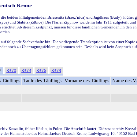
Deutsch Krone
ie beiden Filialgemeinden Briesenitz (Brzez`nica) und Jagdhaus (Budy). Früher g
yce) und Stabitz (Zdbice). Die Pfarrei Zippnow wurde im Jahr 1911 aufgeteilt und e
en errichtet. Ab diesem Zeitpunkt, müssen für diese ländlichen Gemeinden, in den
worden.
 auf folgende Sachverhalte hin: Die vorliegende Transkription ist von einer Kopie 
aber dennoch zu Übertragungsfehlern gekommen sein. Deshalb wird kein Anspruch auf 
7
3370
3373
3376
3379
 Täuflings
Taufe des Täuflings
Vorname des Täuflings
Name des Va
iv Koszalin, früher Köslin, in Polen. Die Anschrift lautet: Diözesanarchiv Koszal
v der Heimatstube des Heimatkreises Deutsch Krone, Ludwigsweg 10, 49152 Bad Ess