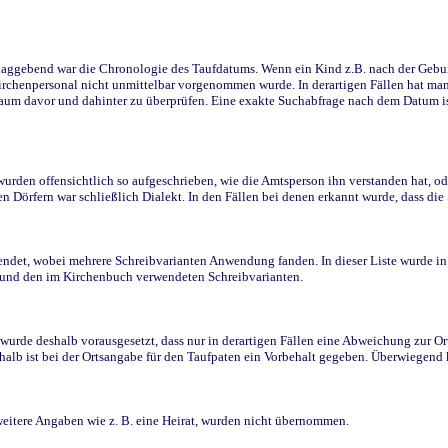
ggebend war die Chronologie des Taufdatums. Wenn ein Kind z.B. nach der Geburt 
rchenpersonal nicht unmittelbar vorgenommen wurde. In derartigen Fällen hat man d
raum davor und dahinter zu überprüfen. Eine exakte Suchabfrage nach dem Datum i
den offensichtlich so aufgeschrieben, wie die Amtsperson ihn verstanden hat, ode
n Dörfern war schließlich Dialekt. In den Fällen bei denen erkannt wurde, dass di
t, wobei mehrere Schreibvarianten Anwendung fanden. In dieser Liste wurde in de
n und den im Kirchenbuch verwendeten Schreibvarianten.
wurde deshalb vorausgesetzt, dass nur in derartigen Fällen eine Abweichung zur O
eshalb ist bei der Ortsangabe für den Taufpaten ein Vorbehalt gegeben. Überwiegen
weitere Angaben wie z. B. eine Heirat, wurden nicht übernommen.