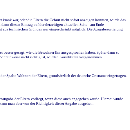
krank war, oder die Eltern die Geburt nicht sofort anzeigen konnten, wurde das
ann diesen Eintrag auf der derzeitigen aktuellen Seite - am Ende -
st aus technischen Gründen nur eingeschränkt möglich. Die Ausgabesortierung
r besser gesagt, wie die Bewohner ihn ausgesprochen haben. Später dann so
e Schreibweise nicht richtig ist, wurden Korrekturen vorgenommen.
r Spalte Wohnort der Eltern, grundsätzlich der deutsche Ortsname eingetragen.
rtsangabe der Eltern vorliegt, wenn diese auch angegeben wurde. Hierbei wurde
d kann man aber von der Richtigkeit dieser Angabe ausgehen.