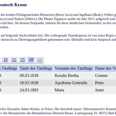
Deutsch Krone
ie beiden Filialgemeinden Briesenitz (Brzez`nica) und Jagdhaus (Budy). Früher g
yce) und Stabitz (Zdbice). Die Pfarrei Zippnow wurde im Jahr 1911 aufgeteilt und e
en errichtet. Ab diesem Zeitpunkt, müssen für diese ländlichen Gemeinden, in den
worden.
 auf folgende Sachverhalte hin: Die vorliegende Transkription ist von einer Kopie 
aber dennoch zu Übertragungsfehlern gekommen sein. Deshalb wird kein Anspruch auf 
19
22
25
28
>>
 Täuflings
Taufe des Täuflings
Vorname des Täuflings
Name des Va
8
09.03.1838
Rosalia Bertha
Gramse
8
18.03.1838
Apollonia Gertrudis
Prien
8
24.03.1883
Maria
Jaster
iv Koszalin, früher Köslin, in Polen. Die Anschrift lautet: Diözesanarchiv Koszal
v der Heimatstube des Heimatkreises Deutsch Krone, Ludwigsweg 10, 49152 Bad Ess