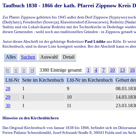
Taufbuch 1838 - 1866 der kath. Pfarrei Zippnow Kreis 
Zur Pfarrei Zippnow gehörten bis 1945 außer dem Dorf Zippnow (Sypnywo) noch d
(Dudylany), Freudenfier (Szwecja), Klawittersdorf (Glowaczewo), Rederitz (Nadarz
Stabitz und ein Lokalvikariat Rederitz mit der Tochterkirche in Doderlage wurd
diesen Gemeinden - wohl noch aus traditionellen Gründen - in Zippnow getauft 
Autor dieser Abschrift ist der gebürtige Rederitzer
Paul Lüdtke
aus Köln. Er weist
Kirchenbuch, sind in dieser Liste korrigiert worden. Bei der Abschrift kann es 
Alles
Suchen
Auswahl
Detail
|<
<
>
>|
3380 Einträge gesamt:
1
4
7
10
13
16
Lfd-Nr
Seite im Kirchenbuch
Lfd-Nr im Kirchenbuch
Geburt des
28
1
9
08.03.183
29
1
10
14.03.183
30
1
11
23.03.183
Hinweise zu den Kirchenbüchern
Das Original-Kirchenbuch von Januar 1838 bis 1866, befindet sich im Diözesanarch
Freien Prälatur Schneidemühl, Josef-Schwank-Straße 8, 36043 Fulda und im Archi