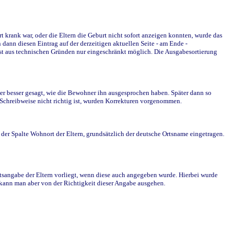
krank war, oder die Eltern die Geburt nicht sofort anzeigen konnten, wurde das
ann diesen Eintrag auf der derzeitigen aktuellen Seite - am Ende -
st aus technischen Gründen nur eingeschränkt möglich. Die Ausgabesortierung
r besser gesagt, wie die Bewohner ihn ausgesprochen haben. Später dann so
e Schreibweise nicht richtig ist, wurden Korrekturen vorgenommen.
r Spalte Wohnort der Eltern, grundsätzlich der deutsche Ortsname eingetragen.
rtsangabe der Eltern vorliegt, wenn diese auch angegeben wurde. Hierbei wurde
d kann man aber von der Richtigkeit dieser Angabe ausgehen.