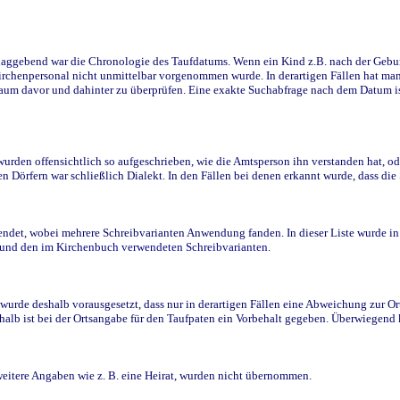
ggebend war die Chronologie des Taufdatums. Wenn ein Kind z.B. nach der Geburt 
rchenpersonal nicht unmittelbar vorgenommen wurde. In derartigen Fällen hat man d
raum davor und dahinter zu überprüfen. Eine exakte Suchabfrage nach dem Datum i
den offensichtlich so aufgeschrieben, wie die Amtsperson ihn verstanden hat, ode
n Dörfern war schließlich Dialekt. In den Fällen bei denen erkannt wurde, dass di
t, wobei mehrere Schreibvarianten Anwendung fanden. In dieser Liste wurde in de
n und den im Kirchenbuch verwendeten Schreibvarianten.
wurde deshalb vorausgesetzt, dass nur in derartigen Fällen eine Abweichung zur O
eshalb ist bei der Ortsangabe für den Taufpaten ein Vorbehalt gegeben. Überwiegen
weitere Angaben wie z. B. eine Heirat, wurden nicht übernommen.