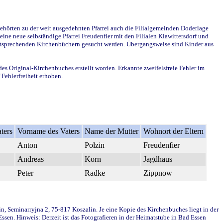
ehörten zu der weit ausgedehnten Pfarrei auch die Filialgemeinden Doderlage
ine neue selbständige Pfarrei Freudenfier mit den Filialen Klawittersdorf und
 entsprechenden Kirchenbüchern gesucht werden. Übergangsweise sind Kinder aus
des Original-Kirchenbuches erstellt worden. Erkannte zweifelsfreie Fehler im
Fehlerfreiheit erhoben.
ters
Vorname des Vaters
Name der Mutter
Wohnort der Eltern
Anton
Polzin
Freudenfier
Andreas
Korn
Jagdhaus
Peter
Radke
Zippnow
in, Seminarryjna 2, 75-817 Koszalin. Je eine Kopie des Kirchenbuches liegt in der
en. Hinweis: Derzeit ist das Fotografieren in der Heimatstube in Bad Essen