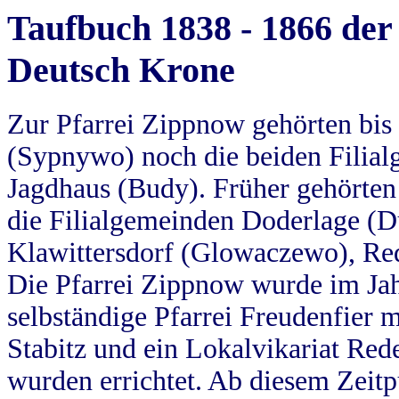
Taufbuch 1838 - 1866 der
Deutsch Krone
Zur Pfarrei Zippnow gehörten bi
(Sypnywo) noch die beiden Filial
Jagdhaus (Budy). Früher gehörten 
die Filialgemeinden Doderlage (D
Klawittersdorf (Glowaczewo), Red
Die Pfarrei Zippnow wurde im Jah
selbständige Pfarrei Freudenfier m
Stabitz und ein Lokalvikariat Red
wurden errichtet. Ab diesem Zeitp