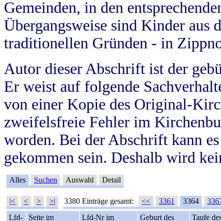
Gemeinden, in den entsprechende
Übergangsweise sind Kinder aus 
traditionellen Gründen - in Zippn
Autor dieser Abschrift ist der geb
Er weist auf folgende Sachverhalte
von einer Kopie des Original-Kirc
zweifelsfreie Fehler im Kirchenbuc
worden. Bei der Abschrift kann e
gekommen sein. Deshalb wird kein
Alles
Suchen
Auswahl
Detail
|<
<
>
>|
3380 Einträge gesamt:
<<
3361
3364
336
Lfd-
Seite im
Lfd-Nr im
Geburt des
Taufe de