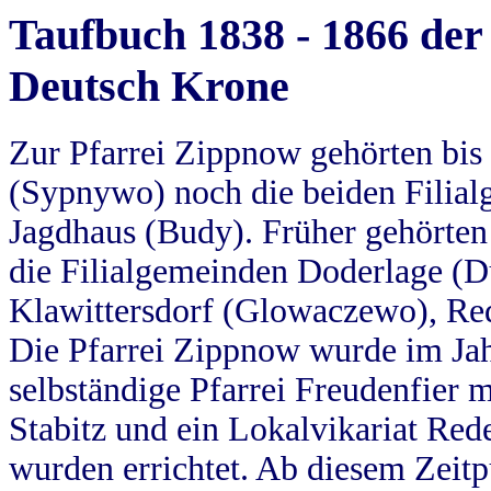
Taufbuch 1838 - 1866 der
Deutsch Krone
Zur Pfarrei Zippnow gehörten bi
(Sypnywo) noch die beiden Filial
Jagdhaus (Budy). Früher gehörten 
die Filialgemeinden Doderlage (D
Klawittersdorf (Glowaczewo), Red
Die Pfarrei Zippnow wurde im Jah
selbständige Pfarrei Freudenfier m
Stabitz und ein Lokalvikariat Red
wurden errichtet. Ab diesem Zeitp