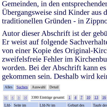
Gemeinden, in den entsprechende
Übergangsweise sind Kinder aus 
traditionellen Gründen - in Zippn
Autor dieser Abschrift ist der geb
Er weist auf folgende Sachverhalte
von einer Kopie des Original-Kirc
zweifelsfreie Fehler im Kirchenbuc
worden. Bei der Abschrift kann e
gekommen sein. Deshalb wird kein
Alles
Suchen
Auswahl
Detail
|<
<
>
>|
3380 Einträge gesamt:
1
4
7
10
13
16
Lfd-
Seite im
Lfd-Nr im
Geburt des
Taufe de