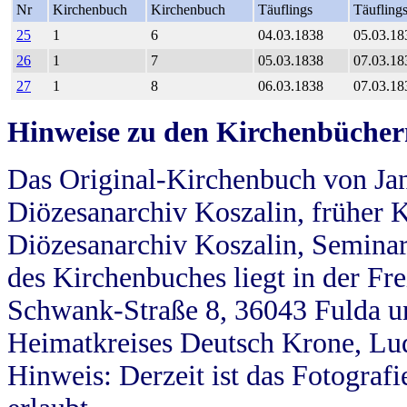
Nr
Kirchenbuch
Kirchenbuch
Täuflings
Täufling
25
1
6
04.03.1838
05.03.18
26
1
7
05.03.1838
07.03.18
27
1
8
06.03.1838
07.03.18
Hinweise zu den Kirchenbücher
Das Original-Kirchenbuch von Jan
Diözesanarchiv Koszalin, früher Kö
Diözesanarchiv Koszalin, Seminar
des Kirchenbuches liegt in der Fr
Schwank-Straße 8, 36043 Fulda u
Heimatkreises Deutsch Krone, Lu
Hinweis: Derzeit ist das Fotograf