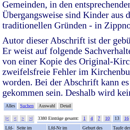
Gemeinden, in den entsprechende
Übergangsweise sind Kinder aus 
traditionellen Gründen - in Zippn
Autor dieser Abschrift ist der geb
Er weist auf folgende Sachverhalte
von einer Kopie des Original-Kirc
zweifelsfreie Fehler im Kirchenbuc
worden. Bei der Abschrift kann e
gekommen sein. Deshalb wird kein
Alles
Suchen
Auswahl
Detail
|<
<
>
>|
3380 Einträge gesamt:
1
4
7
10
13
16
Lfd-
Seite im
Lfd-Nr im
Geburt des
Taufe de