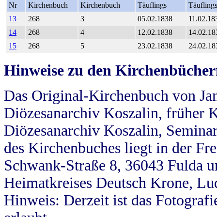
Nr
Kirchenbuch
Kirchenbuch
Täuflings
Täufling
13
268
3
05.02.1838
11.02.18
14
268
4
12.02.1838
14.02.18
15
268
5
23.02.1838
24.02.18
Hinweise zu den Kirchenbücher
Das Original-Kirchenbuch von Jan
Diözesanarchiv Koszalin, früher Kö
Diözesanarchiv Koszalin, Seminar
des Kirchenbuches liegt in der Fr
Schwank-Straße 8, 36043 Fulda u
Heimatkreises Deutsch Krone, Lu
Hinweis: Derzeit ist das Fotograf