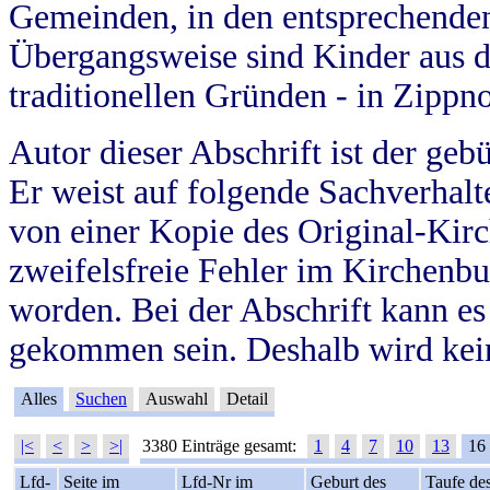
Gemeinden, in den entsprechende
Übergangsweise sind Kinder aus 
traditionellen Gründen - in Zippn
Autor dieser Abschrift ist der geb
Er weist auf folgende Sachverhalte
von einer Kopie des Original-Kirc
zweifelsfreie Fehler im Kirchenbuc
worden. Bei der Abschrift kann e
gekommen sein. Deshalb wird kein
Alles
Suchen
Auswahl
Detail
|<
<
>
>|
3380 Einträge gesamt:
1
4
7
10
13
16
Lfd-
Seite im
Lfd-Nr im
Geburt des
Taufe de