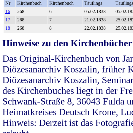
Nr
Kirchenbuch
Kirchenbuch
Täuflings
Täufling
16
268
6
05.02.1838
05.02.18
17
268
7
21.02.1838
25.02.18
18
268
8
22.02.1838
25.02.18
Hinweise zu den Kirchenbücher
Das Original-Kirchenbuch von Jan
Diözesanarchiv Koszalin, früher Kö
Diözesanarchiv Koszalin, Seminar
des Kirchenbuches liegt in der Fr
Schwank-Straße 8, 36043 Fulda u
Heimatkreises Deutsch Krone, Lu
Hinweis: Derzeit ist das Fotograf