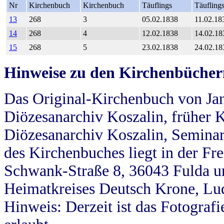
Nr
Kirchenbuch
Kirchenbuch
Täuflings
Täufling
13
268
3
05.02.1838
11.02.18
14
268
4
12.02.1838
14.02.18
15
268
5
23.02.1838
24.02.18
Hinweise zu den Kirchenbücher
Das Original-Kirchenbuch von Jan
Diözesanarchiv Koszalin, früher Kö
Diözesanarchiv Koszalin, Seminar
des Kirchenbuches liegt in der Fr
Schwank-Straße 8, 36043 Fulda u
Heimatkreises Deutsch Krone, Lu
Hinweis: Derzeit ist das Fotograf