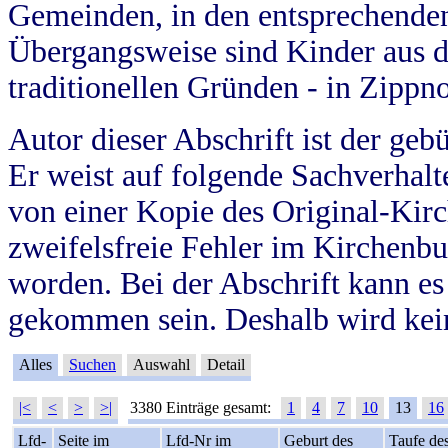
Gemeinden, in den entsprechende
Übergangsweise sind Kinder aus 
traditionellen Gründen - in Zippn
Autor dieser Abschrift ist der geb
Er weist auf folgende Sachverhalte
von einer Kopie des Original-Kirc
zweifelsfreie Fehler im Kirchenbuc
worden. Bei der Abschrift kann e
gekommen sein. Deshalb wird kein
Alles
Suchen
Auswahl
Detail
|<
<
>
>|
3380 Einträge gesamt:
1
4
7
10
13
16
Lfd-
Seite im
Lfd-Nr im
Geburt des
Taufe de