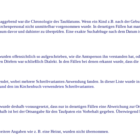
ggebend war die Chronologie des Taufdatums. Wenn ein Kind z.B. nach der Geburt 
rchenpersonal nicht unmittelbar vorgenommen wurde. In derartigen Fällen hat man d
raum davor und dahinter zu überprüfen. Eine exakte Suchabfrage nach dem Datum i
den offensichtlich so aufgeschrieben, wie die Amtsperson ihn verstanden hat, ode
n Dörfern war schließlich Dialekt. In den Fällen bei denen erkannt wurde, dass di
t, wobei mehrere Schreibvarianten Anwendung fanden. In dieser Liste wurde in de
n und den im Kirchenbuch verwendeten Schreibvarianten.
wurde deshalb vorausgesetzt, dass nur in derartigen Fällen eine Abweichung zur O
eshalb ist bei der Ortsangabe für den Taufpaten ein Vorbehalt gegeben. Überwiegen
weitere Angaben wie z. B. eine Heirat, wurden nicht übernommen.