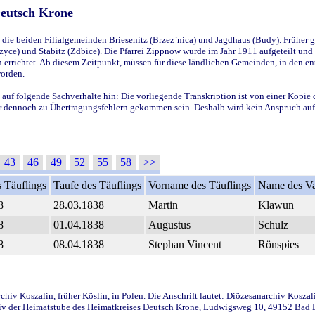
Deutsch Krone
ie beiden Filialgemeinden Briesenitz (Brzez`nica) und Jagdhaus (Budy). Früher g
yce) und Stabitz (Zdbice). Die Pfarrei Zippnow wurde im Jahr 1911 aufgeteilt und e
en errichtet. Ab diesem Zeitpunkt, müssen für diese ländlichen Gemeinden, in den
worden.
 auf folgende Sachverhalte hin: Die vorliegende Transkription ist von einer Kopie 
aber dennoch zu Übertragungsfehlern gekommen sein. Deshalb wird kein Anspruch auf 
43
46
49
52
55
58
>>
 Täuflings
Taufe des Täuflings
Vorname des Täuflings
Name des Va
8
28.03.1838
Martin
Klawun
8
01.04.1838
Augustus
Schulz
8
08.04.1838
Stephan Vincent
Rönspies
iv Koszalin, früher Köslin, in Polen. Die Anschrift lautet: Diözesanarchiv Koszal
v der Heimatstube des Heimatkreises Deutsch Krone, Ludwigsweg 10, 49152 Bad Ess