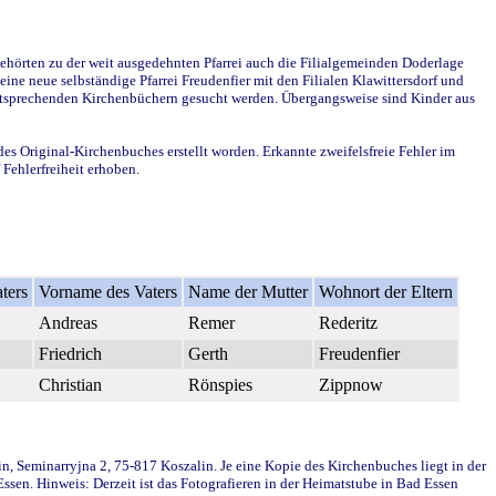
ehörten zu der weit ausgedehnten Pfarrei auch die Filialgemeinden Doderlage
ine neue selbständige Pfarrei Freudenfier mit den Filialen Klawittersdorf und
 entsprechenden Kirchenbüchern gesucht werden. Übergangsweise sind Kinder aus
des Original-Kirchenbuches erstellt worden. Erkannte zweifelsfreie Fehler im
Fehlerfreiheit erhoben.
ters
Vorname des Vaters
Name der Mutter
Wohnort der Eltern
Andreas
Remer
Rederitz
Friedrich
Gerth
Freudenfier
Christian
Rönspies
Zippnow
in, Seminarryjna 2, 75-817 Koszalin. Je eine Kopie des Kirchenbuches liegt in der
en. Hinweis: Derzeit ist das Fotografieren in der Heimatstube in Bad Essen