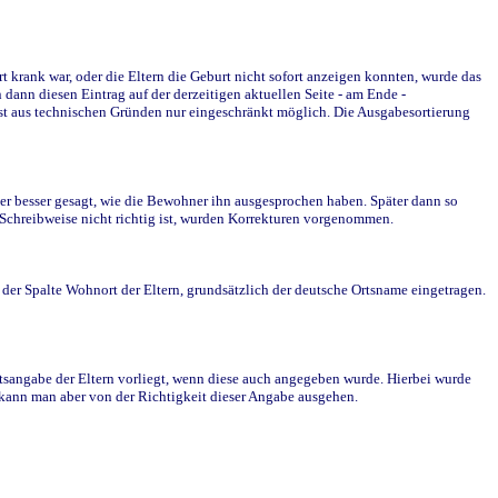
krank war, oder die Eltern die Geburt nicht sofort anzeigen konnten, wurde das
ann diesen Eintrag auf der derzeitigen aktuellen Seite - am Ende -
st aus technischen Gründen nur eingeschränkt möglich. Die Ausgabesortierung
r besser gesagt, wie die Bewohner ihn ausgesprochen haben. Später dann so
e Schreibweise nicht richtig ist, wurden Korrekturen vorgenommen.
r Spalte Wohnort der Eltern, grundsätzlich der deutsche Ortsname eingetragen.
rtsangabe der Eltern vorliegt, wenn diese auch angegeben wurde. Hierbei wurde
d kann man aber von der Richtigkeit dieser Angabe ausgehen.