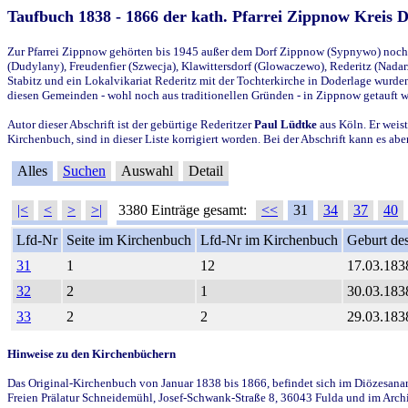
Taufbuch 1838 - 1866 der kath. Pfarrei Zippnow Kreis 
Zur Pfarrei Zippnow gehörten bis 1945 außer dem Dorf Zippnow (Sypnywo) noch d
(Dudylany), Freudenfier (Szwecja), Klawittersdorf (Glowaczewo), Rederitz (Nadarz
Stabitz und ein Lokalvikariat Rederitz mit der Tochterkirche in Doderlage wurd
diesen Gemeinden - wohl noch aus traditionellen Gründen - in Zippnow getauft 
Autor dieser Abschrift ist der gebürtige Rederitzer
Paul Lüdtke
aus Köln. Er weist
Kirchenbuch, sind in dieser Liste korrigiert worden. Bei der Abschrift kann es 
Alles
Suchen
Auswahl
Detail
|<
<
>
>|
3380 Einträge gesamt:
<<
31
34
37
40
Lfd-Nr
Seite im Kirchenbuch
Lfd-Nr im Kirchenbuch
Geburt des
31
1
12
17.03.183
32
2
1
30.03.183
33
2
2
29.03.183
Hinweise zu den Kirchenbüchern
Das Original-Kirchenbuch von Januar 1838 bis 1866, befindet sich im Diözesanarch
Freien Prälatur Schneidemühl, Josef-Schwank-Straße 8, 36043 Fulda und im Archi