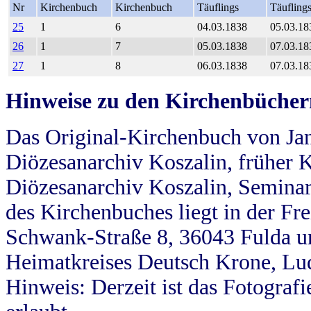
Nr
Kirchenbuch
Kirchenbuch
Täuflings
Täufling
25
1
6
04.03.1838
05.03.18
26
1
7
05.03.1838
07.03.18
27
1
8
06.03.1838
07.03.18
Hinweise zu den Kirchenbücher
Das Original-Kirchenbuch von Jan
Diözesanarchiv Koszalin, früher Kö
Diözesanarchiv Koszalin, Seminar
des Kirchenbuches liegt in der Fr
Schwank-Straße 8, 36043 Fulda u
Heimatkreises Deutsch Krone, Lu
Hinweis: Derzeit ist das Fotograf