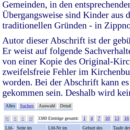
Gemeinden, in den entsprechende
Übergangsweise sind Kinder aus 
traditionellen Gründen - in Zippn
Autor dieser Abschrift ist der geb
Er weist auf folgende Sachverhalte
von einer Kopie des Original-Kirc
zweifelsfreie Fehler im Kirchenbuc
worden. Bei der Abschrift kann e
gekommen sein. Deshalb wird kein
Alles
Suchen
Auswahl
Detail
|<
<
>
>|
3380 Einträge gesamt:
1
4
7
10
13
16
Lfd-
Seite im
Lfd-Nr im
Geburt des
Taufe de