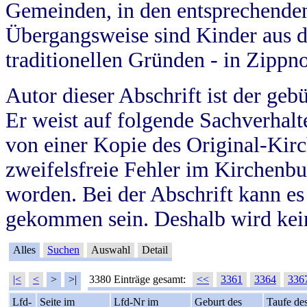
Gemeinden, in den entsprechende
Übergangsweise sind Kinder aus 
traditionellen Gründen - in Zippn
Autor dieser Abschrift ist der geb
Er weist auf folgende Sachverhalte
von einer Kopie des Original-Kirc
zweifelsfreie Fehler im Kirchenbuc
worden. Bei der Abschrift kann e
gekommen sein. Deshalb wird kein
Alles
Suchen
Auswahl
Detail
|<
<
>
>|
3380 Einträge gesamt:
<<
3361
3364
336
Lfd-
Seite im
Lfd-Nr im
Geburt des
Taufe de