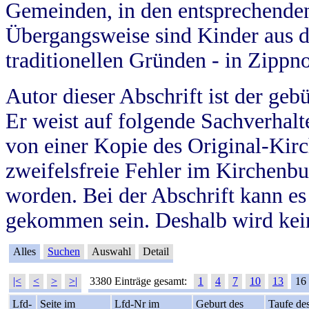
Gemeinden, in den entsprechende
Übergangsweise sind Kinder aus 
traditionellen Gründen - in Zippn
Autor dieser Abschrift ist der geb
Er weist auf folgende Sachverhalte
von einer Kopie des Original-Kirc
zweifelsfreie Fehler im Kirchenbuc
worden. Bei der Abschrift kann e
gekommen sein. Deshalb wird kein
Alles
Suchen
Auswahl
Detail
|<
<
>
>|
3380 Einträge gesamt:
1
4
7
10
13
16
Lfd-
Seite im
Lfd-Nr im
Geburt des
Taufe de