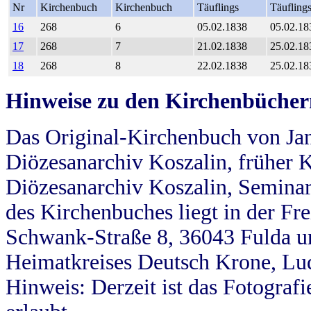
Nr
Kirchenbuch
Kirchenbuch
Täuflings
Täufling
16
268
6
05.02.1838
05.02.18
17
268
7
21.02.1838
25.02.18
18
268
8
22.02.1838
25.02.18
Hinweise zu den Kirchenbücher
Das Original-Kirchenbuch von Jan
Diözesanarchiv Koszalin, früher Kö
Diözesanarchiv Koszalin, Seminar
des Kirchenbuches liegt in der Fr
Schwank-Straße 8, 36043 Fulda u
Heimatkreises Deutsch Krone, Lu
Hinweis: Derzeit ist das Fotograf