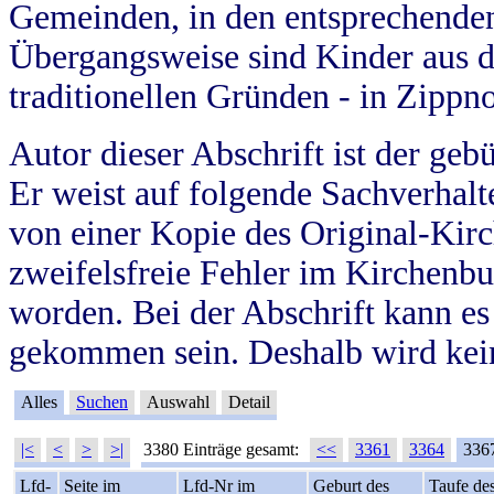
Gemeinden, in den entsprechende
Übergangsweise sind Kinder aus 
traditionellen Gründen - in Zippn
Autor dieser Abschrift ist der geb
Er weist auf folgende Sachverhalte
von einer Kopie des Original-Kirc
zweifelsfreie Fehler im Kirchenbuc
worden. Bei der Abschrift kann e
gekommen sein. Deshalb wird kein
Alles
Suchen
Auswahl
Detail
|<
<
>
>|
3380 Einträge gesamt:
<<
3361
3364
336
Lfd-
Seite im
Lfd-Nr im
Geburt des
Taufe de