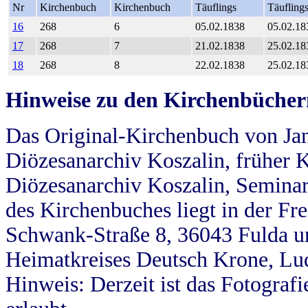
Nr
Kirchenbuch
Kirchenbuch
Täuflings
Täufling
16
268
6
05.02.1838
05.02.18
17
268
7
21.02.1838
25.02.18
18
268
8
22.02.1838
25.02.18
Hinweise zu den Kirchenbücher
Das Original-Kirchenbuch von Jan
Diözesanarchiv Koszalin, früher Kö
Diözesanarchiv Koszalin, Seminar
des Kirchenbuches liegt in der Fr
Schwank-Straße 8, 36043 Fulda u
Heimatkreises Deutsch Krone, Lu
Hinweis: Derzeit ist das Fotograf