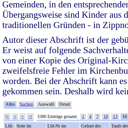
Gemeinden, in den entsprechende
Übergangsweise sind Kinder aus 
traditionellen Gründen - in Zippn
Autor dieser Abschrift ist der geb
Er weist auf folgende Sachverhalte
von einer Kopie des Original-Kirc
zweifelsfreie Fehler im Kirchenbuc
worden. Bei der Abschrift kann e
gekommen sein. Deshalb wird kein
Alles
Suchen
Auswahl
Detail
|<
<
>
>|
3380 Einträge gesamt:
1
4
7
10
13
16
Lfd-
Seite im
Lfd-Nr im
Geburt des
Taufe de