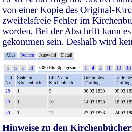
von einer Kopie des Original-Kirc
zweifelsfreie Fehler im Kirchenbuc
worden. Bei der Abschrift kann e
gekommen sein. Deshalb wird kein
Alles
Suchen
Auswahl
Detail
|<
<
>
>|
3380 Einträge gesamt:
1
4
7
10
13
16
Lfd-
Seite im
Lfd-Nr im
Geburt des
Taufe de
Nr
Kirchenbuch
Kirchenbuch
Täuflings
Täufling
28
1
9
08.03.1838
09.03.18
29
1
10
14.03.1838
18.03.18
30
1
11
23.03.1838
24.03.18
Hinweise zu den Kirchenbücher