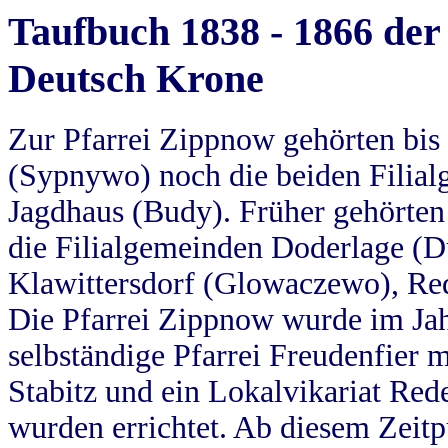
Taufbuch 1838 - 1866 der
Deutsch Krone
Zur Pfarrei Zippnow gehörten bi
(Sypnywo) noch die beiden Filial
Jagdhaus (Budy). Früher gehörten 
die Filialgemeinden Doderlage (D
Klawittersdorf (Glowaczewo), Red
Die Pfarrei Zippnow wurde im Jah
selbständige Pfarrei Freudenfier m
Stabitz und ein Lokalvikariat Red
wurden errichtet. Ab diesem Zeitp