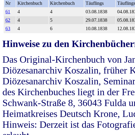
Nr
Kirchenbuch
Kirchenbuch
Täuflings
Täufling
61
4
4
03.08.1838
04.08.18
62
4
5
29.07.1838
05.08.18
63
4
6
10.08.1838
12.08.18
Hinweise zu den Kirchenbücher
Das Original-Kirchenbuch von Jan
Diözesanarchiv Koszalin, früher Kö
Diözesanarchiv Koszalin, Seminar
des Kirchenbuches liegt in der Fr
Schwank-Straße 8, 36043 Fulda u
Heimatkreises Deutsch Krone, Lu
Hinweis: Derzeit ist das Fotograf