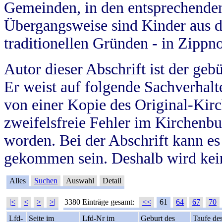
Gemeinden, in den entsprechende
Übergangsweise sind Kinder aus 
traditionellen Gründen - in Zippn
Autor dieser Abschrift ist der geb
Er weist auf folgende Sachverhalte
von einer Kopie des Original-Kirc
zweifelsfreie Fehler im Kirchenbuc
worden. Bei der Abschrift kann e
gekommen sein. Deshalb wird kein
Alles
Suchen
Auswahl
Detail
|<
<
>
>|
3380 Einträge gesamt:
<<
61
64
67
70
Lfd-
Seite im
Lfd-Nr im
Geburt des
Taufe de